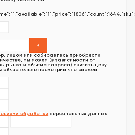
me":"","available":"1","price":"1806","count":1644,"sku"
юр. лицом или собираетесь приобрести
ичестве, мы можем (в зависимости от
ы рынка и объема запроса) снизить цену.
ы обязательно посмотрим что сможем
ловиями обработки
персональных данных