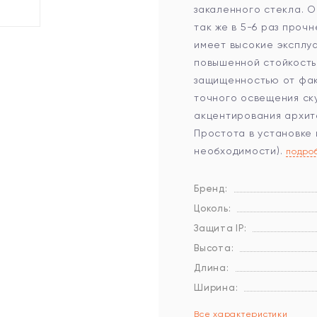
закаленного стекла. О
так же в 5-6 раз проч
имеет высокие эксплуа
повышенной стойкость
защищенностью от фак
точного освещения ску
акцентирования архит
Простота в установке
необходимости).
подро
Бренд:
Цоколь:
Защита IP:
Высота:
Длина:
Ширина:
Все характеристики