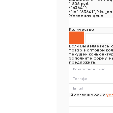
1 806 руб.
{"63641":
{"id":"63641","sku_na
Желаемая цена
Количество
Если Вы являетесь 
товар в оптовом кол
текущей конъюнктур
Заполните форму, м
предложить.
Я соглашаюсь с
ус