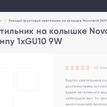
х
/
Уличный грунтовый светильник на колышке Novotech 369
тильник на колышке Nov
ампу 1xGU10 9W
(0)
Оста
Корпус светильника со
достоинствами которо
видам негативного во
небольшой вес, по ср
экологическая безопа