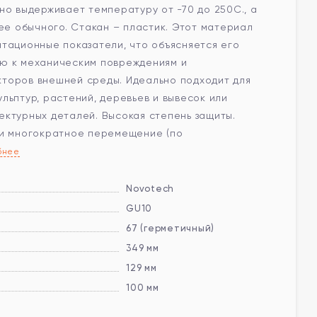
но выдерживает температуру от -70 до 250С., а
нее обычного. Стакан – пластик. Этот материал
тационные показатели, что объясняется его
ю к механическим повреждениям и
торов внешней среды. Идеально подходит для
льптур, растений, деревьев и вывесок или
ектурных деталей. Высокая степень защиты.
 и многократное перемещение (по
бнее
Novotech
GU10
67 (герметичный)
349 мм
129 мм
100 мм