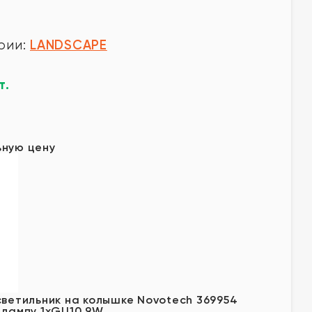
LANDSCAPE
рии:
т.
у
ьную цену
светильник на колышке Novotech 369954
 лампу 1xGU10 9W