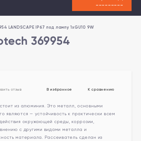
---------
954 LANDSCAPE IP67 под лампу 1xGU10 9W
otech 369954
В избранное
К сравнению
вить отзыв
стоит из алюминия. Это металл, основными
го являются — устойчивость к практически всем
здействия окружающей среды, коррозии,
авнению с другими видами металла и
сность материала. Рассеиватель сделан из