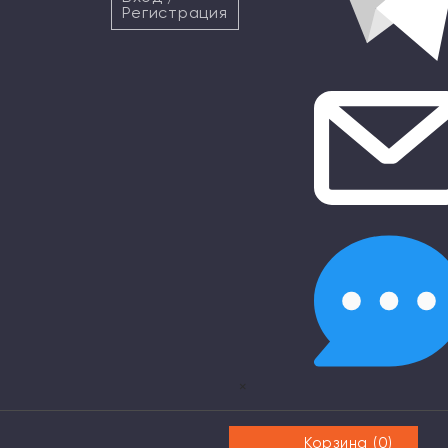
Регистрация
×
Корзина (
0
)