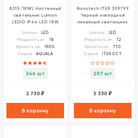
8315/18WL Настенный
Novotech ITER 359799
светильник Lumion
Черный накладной
LEDIO IP44 LED 18W
линейный светильник
3000K 90-250V AQUALA
длиной 26см, с
Цоколь:
LED
Цоколь:
LED
поворотными плафоном
Мощность вт:
18
Мощность вт:
12
и CCT переключением
Яркость лм:
1900
Яркость лм:
770
цветовой температуры
Серия:
AQUALA
Серия:
ITER CCT
LED 12Вт 770Лм 110°
CRI≥90 2700-3200-
4000К IP20 220V
246 шт
207 шт
2 730
5 330
₽
₽
В корзину
В корзину