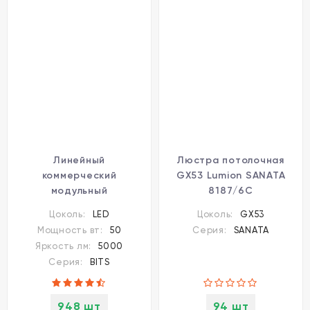
Линейный
Люстра потолочная
коммерческий
GX53 Lumion SANATA
модульный
8187/6C
светодиодный
Цоколь:
LED
Цоколь:
GX53
светильник 50Вт, 150см
Мощность вт:
50
Серия:
SANATA
Novotech Bits 359113
Яркость лм:
5000
Серия:
BITS
948 шт
94 шт