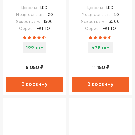
температуры IP20 LED
температуры IP20 LED
Цоколь:
LED
Цоколь:
LED
20W 220-240V
40W 220-240V
Мощность вт:
20
Мощность вт:
40
3000К\4000К\6000К
3000К\4000К\6000К
Яркость лм:
1500
Яркость лм:
3000
FATTO 359602
FATTO 359605
Серия:
FATTO
Серия:
FATTO
199 шт
678 шт
8 050
11 150
₽
₽
В корзину
В корзину