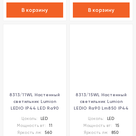
В корзину
В корзину
8313/11WL Настенный
8313/15WL Настенный
светильник Lumion
светильник Lumion
LEDIO IP44 LED Ra90
LEDIO Ra90 Lm850 IP44
Lm560 11W
LED 15W
Цоколь:
LED
Цоколь:
LED
3000/4000/6000K 90-
3000/4000/6000K 90-
Мощность вт:
11
Мощность вт:
15
250V BATHLI
250V BATHLI
Яркость лм:
560
Яркость лм:
850