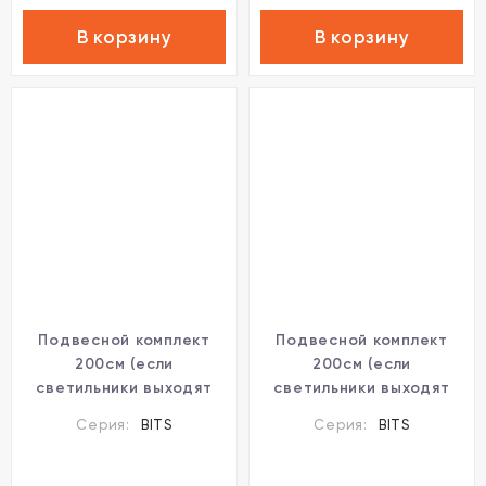
В корзину
В корзину
Подвесной комплект
Подвесной комплект
200см (если
200см (если
светильники выходят
светильники выходят
только из L-
только из Т-
Серия:
BITS
Серия:
BITS
соединителя) Novotech
соединителя) Novotech
Bits 359121
Bits 359122