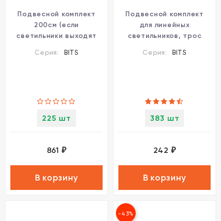
Подвесной комплект
Подвесной комплект
200см (если
для линейных
светильники выходят
светильников, трос
только из Х-
200см Novotech Bits
Серия:
BITS
Серия:
BITS
соединителя) Novotech
359118
Bits 359123
225 шт
383 шт
861
242
₽
₽
В корзину
В корзину
-43%