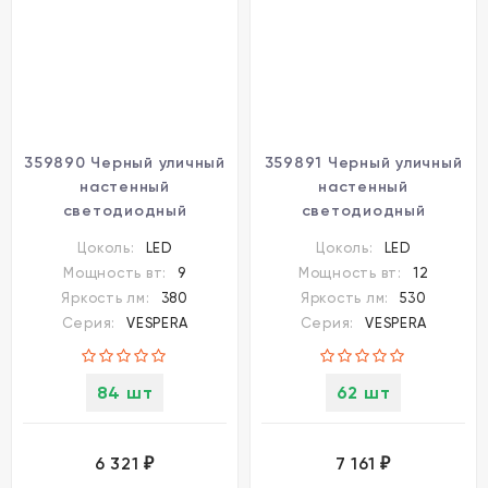
359890 Черный уличный
359891 Черный уличный
настенный
настенный
светодиодный
светодиодный
линейный светильник
линейный светильник
Цоколь:
LED
Цоколь:
LED
90см (с пов. плафоном)
120см (с пов. плафоном)
Мощность вт:
9
Мощность вт:
12
IP54 9Вт 4000К 380Лм
IP54 12Вт 4000К 580Лм
Яркость лм:
380
Яркость лм:
530
CRI80 Novotech
CRI80 Novotech
Серия:
VESPERA
Серия:
VESPERA
VESPERA
VESPERA
84 шт
62 шт
6 321
7 161
₽
₽