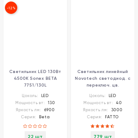
-12%
Светильник LED 130Вт
Светильник линейный
4500К Sonex BETA
Novotech светодиод. с
7751/130L
переключ. цв.
температуры IP20 LED
Цоколь:
LED
Цоколь:
LED
40W 220-240V
Мощность вт:
130
Мощность вт:
40
3000К\4000К\6000К
Яркость лм:
6900
Яркость лм:
3000
FATTO 359604
Серия:
Beta
Серия:
FATTO
22 шт
779 шт