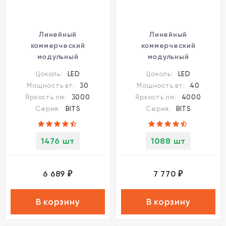
Линейный
Линейный
коммерческий
коммерческий
модульный
модульный
светодиодный
светодиодный
Цоколь:
LED
Цоколь:
LED
светильник 30Вт, 90см
светильник 40Вт, 120см
Мощность вт:
30
Мощность вт:
40
Novotech Bits 359111
Novotech Bits 359112
Яркость лм:
3000
Яркость лм:
4000
Серия:
BITS
Серия:
BITS
1476 шт
1088 шт
6 689
7 770
₽
₽
В корзину
В корзину