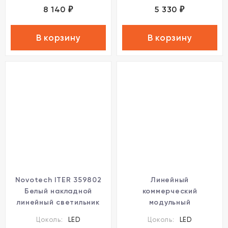
8 140
5 330
₽
₽
В корзину
В корзину
Novotech ITER 359802
Линейный
Белый накладной
коммерческий
линейный светильник
модульный
длиной 46см, с
светодиодный
Цоколь:
LED
Цоколь:
LED
поворотными плафоном
светильник 20Вт, 60см