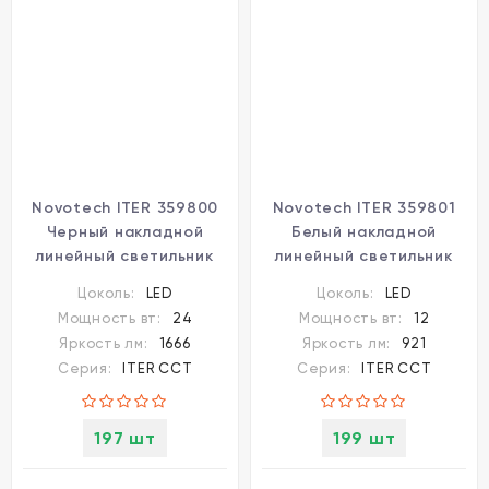
Novotech ITER 359800
Novotech ITER 359801
Черный накладной
Белый накладной
линейный светильник
линейный светильник
длиной 46см, с
длиной 26см, с
Цоколь:
LED
Цоколь:
LED
поворотными плафоном
поворотными плафоном
Мощность вт:
24
Мощность вт:
12
и CCT переключением
и CCT переключением
Яркость лм:
1666
Яркость лм:
921
цветовой температуры
цветовой температуры
Серия:
ITER CCT
Серия:
ITER CCT
LED 24Вт 2032Лм 110°
LED 12Вт 770Лм 110°
CRI≥90 2700-3200-
CRI≥90 2700-3200-
4000К IP20 220V
4000К IP20 220V
197 шт
199 шт