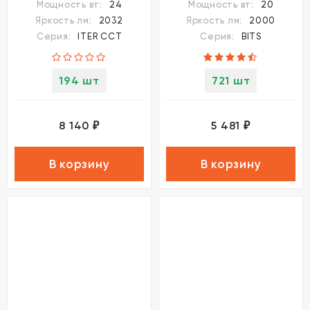
Мощность вт:
24
Мощность вт:
20
и CCT переключением
Novotech Bits 359110
Яркость лм:
2032
Яркость лм:
2000
цветовой температуры
Серия:
ITER CCT
Серия:
BITS
LED 24Вт 2032Лм 110°
CRI≥90 2700-3200-
4000К IP20 220V
194 шт
721 шт
8 140
5 481
₽
₽
В корзину
В корзину