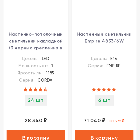
Настенно-потолочный
Настенный светильник
светильник накладной
Empire 4853/6W
(3 черных крепления в
комплекте) LED 30W
Цоколь:
LED
Цоколь:
E14
1185Лм 4000K Novotech
Мощность вт:
1
Серия:
EMPIRE
CORDA 4391/30CL
Яркость лм:
1185
Серия:
CORDA
24 шт
6 шт
28 340
71 040
₽
₽
118 398
₽
В корзину
В корзину