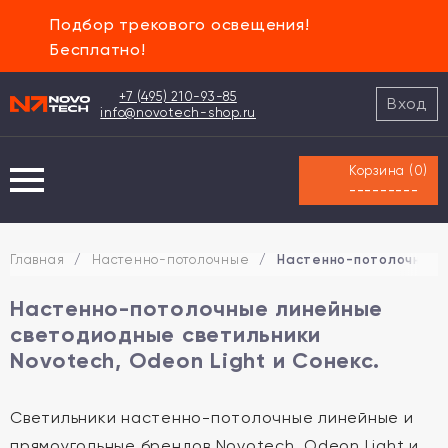
Подбор трекового освещения!
Бесплатно!
+7 (495) 210-93-85
Вход
info@novotech-shop.ru
Корзина (
0
)
---------
Главная
/
Настенно-потолочные
/
Настенно-потолочные л
Настенно-потолочные линейные
светодиодные светильники
Novotech, Odeon Light и Сонекс.
Светильники настенно-потолочные линейные и
прямоугольные брендов Novotech, Odeon Light и