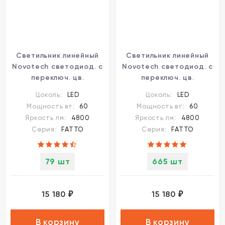
Светильник линейный
Светильник линейный
Novotech светодиод. с
Novotech светодиод. с
переключ. цв.
переключ. цв.
температуры IP20 LED
температуры IP20 LED
Цоколь:
LED
Цоколь:
LED
60W 220-240V
60W 220-240V
Мощность вт:
60
Мощность вт:
60
3000К\4000К\6000К
3000К\4000К\6000К
Яркость лм:
4800
Яркость лм:
4800
FATTO 359606
FATTO 359607
Серия:
FATTO
Серия:
FATTO
79 шт
665 шт
15 180
15 180
₽
₽
В корзину
В корзину