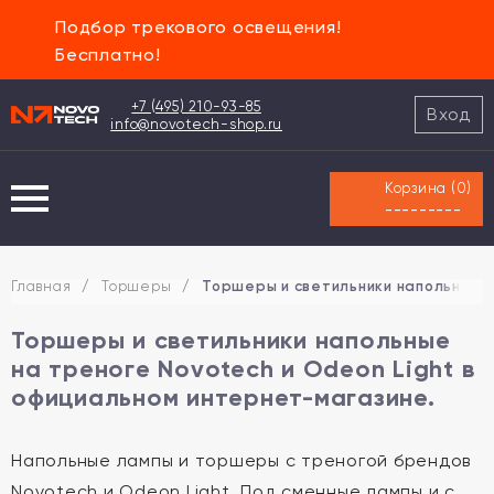
Подбор трекового освещения!
Бесплатно!
+7 (495) 210-93-85
Вход
info@novotech-shop.ru
Корзина (
0
)
---------
Главная
/
Торшеры
/
Торшеры и светильники напольные н
Торшеры и светильники напольные
на треноге Novotech и Odeon Light в
официальном интернет-магазине.
Напольные лампы и торшеры с треногой брендов
Novotech и Odeon Light. Под сменные лампы и с