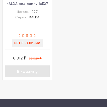
KALDA под лампу 1xE27
1*60W
Цоколь:
E27
Серия:
KALDA
НЕТ В НАЛИЧИИ
8 812
₽
22 029
₽
В корзину