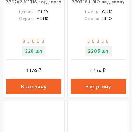
370742 METIS под лампу
370718 LIRIO под лампу
1xGU10 50W
1xGU10 9W
Цоколь:
GU10
Цоколь:
GU10
Серия:
METIS
Серия:
LIRIO
228 шт
2203 шт
1 176
1 176
₽
₽
В корзину
В корзину