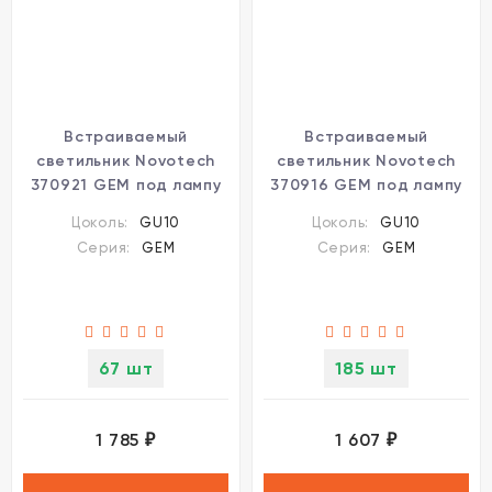
Встраиваемый
Встраиваемый
светильник Novotech
светильник Novotech
370921 GEM под лампу
370916 GEM под лампу
1xGU10 9W
1xGU10 9W
Цоколь:
GU10
Цоколь:
GU10
Серия:
GEM
Серия:
GEM
67 шт
185 шт
1 785
1 607
₽
₽