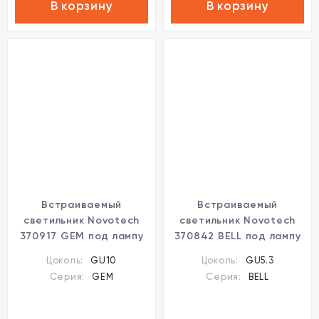
В корзину
В корзину
Встраиваемый
Встраиваемый
светильник Novotech
светильник Novotech
370917 GEM под лампу
370842 BELL под лампу
1xGU10 9W
1xGU5.3 50W
Цоколь:
GU10
Цоколь:
GU5.3
Серия:
GEM
Серия:
BELL