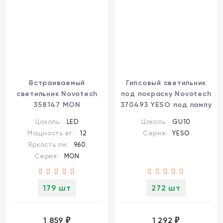
Встраиваемый
Гипсовый светильник
светильник Novotech
под покраску Novotech
358147 MON
370493 YESO под лампу
светодиодный LED 12W
1xGU10 50W
Цоколь:
LED
Цоколь:
GU10
Мощность вт:
12
Серия:
YESO
Яркость лм:
960
Серия:
MON
179 шт
272 шт
1 859
1 292
₽
₽