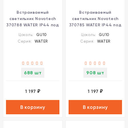
Встраиваемый
Встраиваемый
светильник Novotech
светильник Novotech
370788 WATER IP44 под
370785 WATER IP44 под
лампу 1xGU10 9W
лампу 1xGU10 9W
Цоколь:
GU10
Цоколь:
GU10
Серия:
WATER
Серия:
WATER
688 шт
908 шт
1 197
1 197
₽
₽
В корзину
В корзину