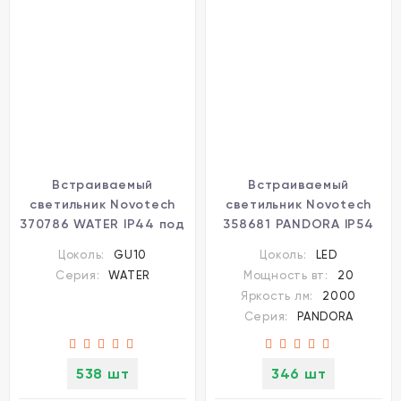
Встраиваемый
Встраиваемый
светильник Novotech
светильник Novotech
370786 WATER IP44 под
358681 PANDORA IP54
лампу 1xGU10 9W
светодиодный LED 20W
Цоколь:
GU10
Цоколь:
LED
Серия:
WATER
Мощность вт:
20
Яркость лм:
2000
Серия:
PANDORA
538 шт
346 шт