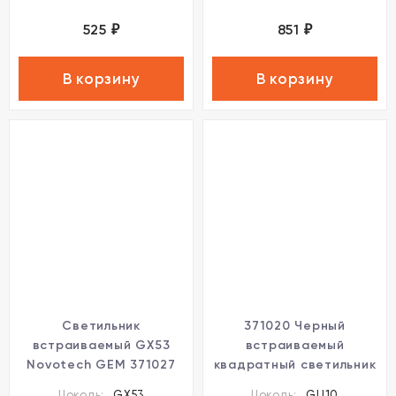
525
851
₽
₽
В корзину
В корзину
Светильник
371020 Черный
встраиваемый GX53
встраиваемый
Novotech GEM 371027
квадратный светильник
с поворотным
Цоколь:
GX53
Цоколь:
GU10