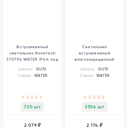
Встраиваемый
Светильник
светильник Novotech
встраиваемый
370796 WATER IP44 под
влагозащищенный
лампу 1xGU10 50W
Novotech Water 370794
Цоколь:
GU10
Цоколь:
GU10
Серия:
WATER
Серия:
WATER
720 шт
2356 шт
2 079
2 174
₽
₽