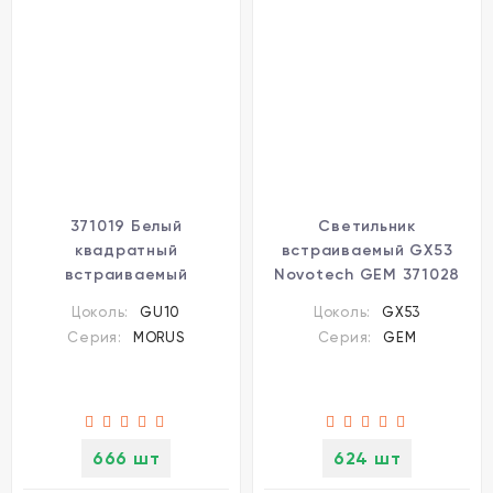
371019 Белый
Светильник
квадратный
встраиваемый GX53
встраиваемый
Novotech GEM 371028
светильник 92мм с
Цоколь:
GU10
Цоколь:
GX53
поворотной лампой
Серия:
MORUS
Серия:
GEM
GU10 50W 220-240V
IP20 Novotech MORUS
666 шт
624 шт