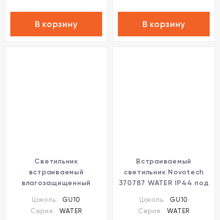
В корзину
В корзину
Светильник
Встраиваемый
встраиваемый
светильник Novotech
влагозащищенный
370787 WATER IP44 под
Novotech Water 370793
лампу 1xGU10 9W
Цоколь:
GU10
Цоколь:
GU10
Серия:
WATER
Серия:
WATER