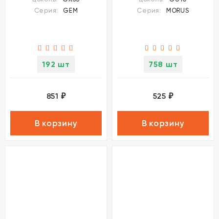
плафоном под лампу
Серия:
GEM
Серия:
MORUS
GU10 50W 220-240V
IP20 Novotech MORUS
192 шт
758 шт
851
525
₽
₽
В корзину
В корзину