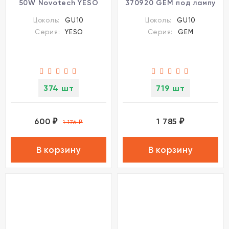
50W Novotech YESO
370920 GEM под лампу
370981
1xGU10 9W
Цоколь:
GU10
Цоколь:
GU10
Серия:
YESO
Серия:
GEM
374 шт
719 шт
600
1 785
₽
₽
1 176
₽
В корзину
В корзину