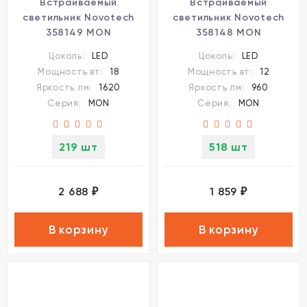
Встраиваемый
Встраиваемый
светильник Novotech
светильник Novotech
358149 MON
358148 MON
светодиодный LED 18W
светодиодный LED 12W
Цоколь:
LED
Цоколь:
LED
Мощность вт:
18
Мощность вт:
12
Яркость лм:
1620
Яркость лм:
960
Серия:
MON
Серия:
MON
219 шт
518 шт
2 688
1 859
₽
₽
В корзину
В корзину