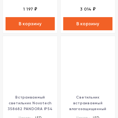
1 197
3 014
₽
₽
В корзину
В корзину
Встраиваемый
Светильник
светильник Novotech
встраиваемый
358682 PANDORA IP54
влагозащищенный
светодиодный LED 30W
Novotech Pandora
Цоколь:
LED
Цоколь:
LED