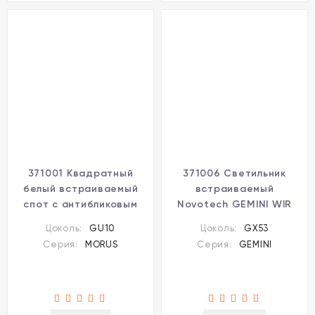
371001 Квадратный
371006 Светильник
белый встраиваемый
встраиваемый
спот с антибликовым
Novotech GEMINI WIR
фильтром под лампу
под лампу GX53 макс
Цоколь:
GU10
Цоколь:
GX53
GU10 Novotech MORUS
12Вт 220-240V
Серия:
MORUS
Серия:
GEMINI
WIR