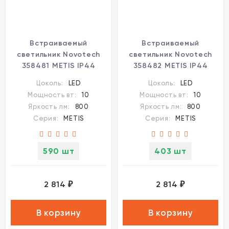
Встраиваемый
Встраиваемый
светильник Novotech
светильник Novotech
358481 METIS IP44
358482 METIS IP44
светодиодный LED 10W
светодиодный LED 10W
Цоколь:
LED
Цоколь:
LED
Мощность вт:
10
Мощность вт:
10
Яркость лм:
800
Яркость лм:
800
Серия:
METIS
Серия:
METIS
590 шт
403 шт
2 814
2 814
₽
₽
В корзину
В корзину