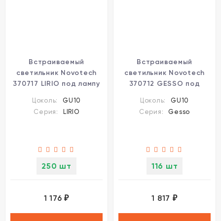
Встраиваемый
Встраиваемый
светильник Novotech
светильник Novotech
370717 LIRIO под лампу
370712 GESSO под
1xGU10 9W
лампу 1xGU10 50W
Цоколь:
GU10
Цоколь:
GU10
Серия:
LIRIO
Серия:
Gesso
250 шт
116 шт
1 176
1 817
₽
₽