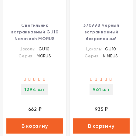
Светильник
370998 Черный
встраиваемый GU10
встраиваемый
Novotech MORUS
безрамочный
371002
светильник для ГКЛ
Цоколь:
GU10
Цоколь:
GU10
потолка с механизмом
Серия:
MORUS
Серия:
NIMBUS
Click Clack GU10 макс
50W 220V Novotech
NIMBUS WIR
1294 шт
961 шт
662
935
₽
₽
В корзину
В корзину