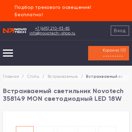
Подбор трекового освещения!
Бесплатно!
+7 (495) 210-93-85
Вход
info@novotech-shop.ru
Корзина (
0
)
---------
Главная
/
Споты
/
Встраиваемые
/
Встраиваемый светил
Встраиваемый светильник Novotech
358149 MON светодиодный LED 18W