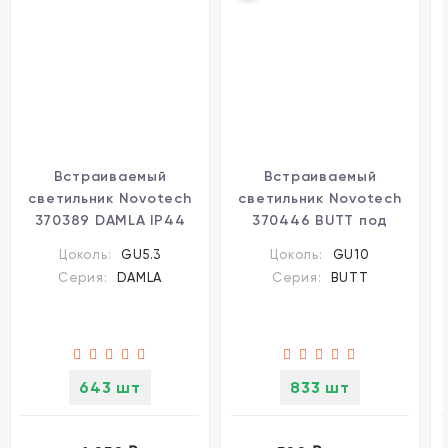
Встраиваемый
Встраиваемый
светильник Novotech
светильник Novotech
370389 DAMLA IP44
370446 BUTT под
под лампу 1xGU5.3
лампу 1xGU10 50W
Цоколь:
GU5.3
Цоколь:
GU10
50W
Серия:
DAMLA
Серия:
BUTT
643 шт
833 шт