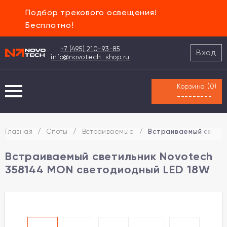
Подбор трекового освещения!
Бесплатно!
+7 (495) 210-93-85
Вход
info@novotech-shop.ru
Корзина (
0
)
---------
Главная
/
Споты
/
Встраиваемые
/
Встраиваемый светил
Встраиваемый светильник Novotech
358144 MON светодиодный LED 18W