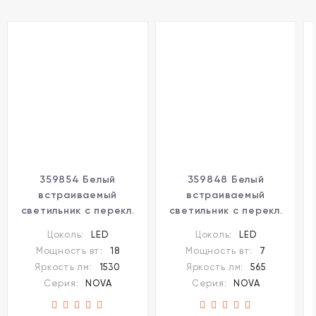
359854 Белый
359848 Белый
встраиваемый
встраиваемый
светильник с перекл.
светильник с перекл.
цветовой темп. и
цветовой темп. и
Цоколь:
LED
Цоколь:
LED
антибликовым
антибликовым
Мощность вт:
18
Мощность вт:
7
фильтром 18Вт 1530Лм
фильтром 7Вт 565Лм
Яркость лм:
1530
Яркость лм:
565
2700;3200;4000К
2700;3200;4000К
Серия:
NOVA
Серия:
NOVA
UGR19 CRI90 36° IP20
UGR19 CRI90 36° IP20
Novotech NOVA
Novotech NOVA