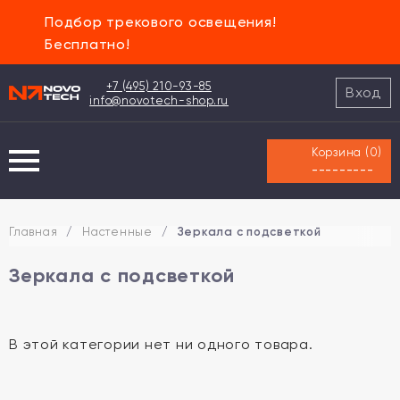
Подбор трекового освещения!
Бесплатно!
+7 (495) 210-93-85
Вход
info@novotech-shop.ru
Корзина (
0
)
---------
Главная
/
Настенные
/
Зеркала с подсветкой
Зеркала с подсветкой
В этой категории нет ни одного товара.