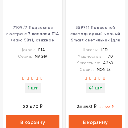
7109/7 Подвесная
359711 Подвесной
люстра с 7 лампами E14
светодиодный черный
(макс 5Вт), стяжное
Smart светильник (для
кольцо в комплекте
упр. Алисой треб. шлюз
Цоколь:
E14
Цоколь:
LED
Odeon Light MAGIA
359392) 70W 4260Лм
Серия:
MAGIA
Мощность вт:
70
1800-4000К CRI90
Яркость лм:
4260
Novotech MONILE
Серия:
MONILE
1 шт
41 шт
22 670
25 540
₽
₽
42 567
₽
В корзину
В корзину