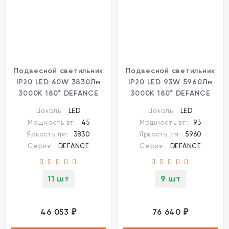
Подвесной светильник
Подвесной светильник
IP20 LED 60W 3830Лм
IP20 LED 93W 5960Лм
3000K 180° DEFANCE
3000K 180° DEFANCE
7143/70L
7144/110L
Цоколь:
LED
Цоколь:
LED
Мощность вт:
45
Мощность вт:
93
Яркость лм:
3830
Яркость лм:
5960
Серия:
DEFANCE
Серия:
DEFANCE
11 шт
9 шт
46 053
76 640
₽
₽