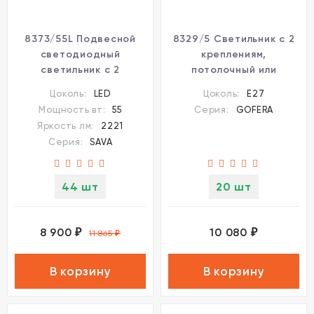
8373/55L Подвесной
8329/5 Светильник с 2
светодиодный
креплениям,
светильник с 2
потолочный или
тканевыми плафонами
подвесной, тканевый
Цоколь:
LED
Цоколь:
E27
кольцами 55Вт 2221Лм
плафон 50см
Мощность вт:
55
Серия:
GOFERA
3000;4000;6000К 220V
кирпичного цвета E27
Яркость лм:
2221
Lumion SAVA
5x60W 220V Lumion
Серия:
SAVA
GOFERA
44 шт
20 шт
8 900
10 080
₽
₽
11 865
₽
В корзину
В корзину