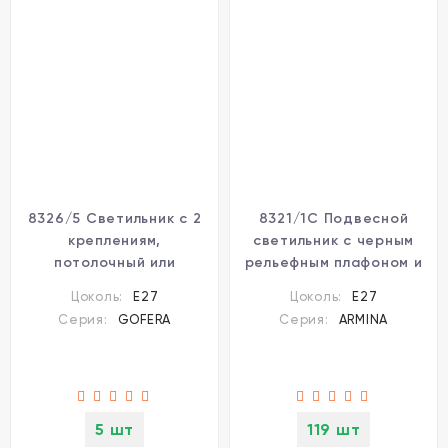
8326/5 Светильник с 2
8321/1C Подвесной
креплениям,
светильник с черным
потолочный или
рельефным плафоном и
подвесной, тканевый
регулировкой высоты
Цоколь:
E27
Цоколь:
E27
плафон 50см зеленого
зажимом провода под
Серия:
GOFERA
Серия:
ARMINA
цвета E27 5x60W 220V
лампу E27 макс 60W
Lumion GOFERA
220V Lumion ARMINA
5 шт
119 шт