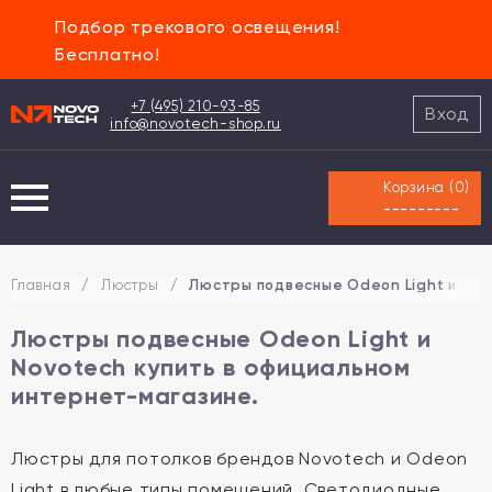
Подбор трекового освещения!
Бесплатно!
+7 (495) 210-93-85
Вход
info@novotech-shop.ru
Корзина (
0
)
---------
Главная
/
Люстры
/
Люстры подвесные Odeon Light и Nov
Люстры подвесные Odeon Light и
Novotech купить в официальном
интернет-магазине.
Люстры для потолков брендов Novotech и Odeon
Light в любые типы помещений. Светодиодные