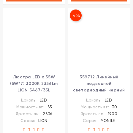
-40%
Люстра LED x 35W
359712 Линейный
(5W*7) 3000K 2336Lm
подвесной
LION 5467/35L
светодиодный черный
Smart светильник (для
Цоколь:
LED
Цоколь:
LED
упр. Алисой треб. шлюз
Мощность вт:
35
Мощность вт:
30
359392) 30W 1900Лм
Яркость лм:
2336
Яркость лм:
1900
1800-4000К CRI90
Серия:
LION
Серия:
MONILE
Novotech MONILE