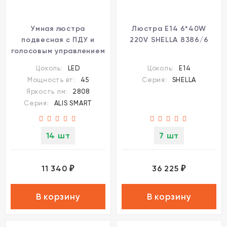
Умная люстра
Люстра E14 6*40W
подвесная с ПДУ и
220V SHELLA 8386/6
голосовым управлением
LED 45W 3000-6500К
Цоколь:
LED
Цоколь:
E14
220V ALIS SMART
Мощность вт:
45
Серия:
SHELLA
8380/45L
Яркость лм:
2808
Серия:
ALIS SMART
14 шт
7 шт
11 340
36 225
₽
₽
В корзину
В корзину