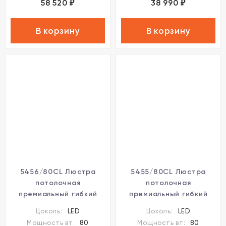
58 520
38 990
₽
₽
В корзину
В корзину
5456/80CL Люстра
5455/80CL Люстра
потолочная
потолочная
премиальный гибкий
премиальный гибкий
неон со стеклом Odeon
неон со стеклом Odeon
Цоколь:
LED
Цоколь:
LED
Light LED 80W 4000K
Light LED 80W 4000K
Мощность вт:
80
Мощность вт:
80