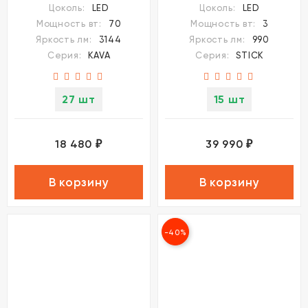
Цоколь:
LED
Цоколь:
LED
ступенчатым перекл.
длины LED 27Вт 990Лм
Мощность вт:
70
Мощность вт:
3
цветовой температуры
3000K CRI80 220V
Яркость лм:
3144
Яркость лм:
990
70Вт 3144Лм
LUMION STICK
Серия:
KAVA
Серия:
STICK
3000;4000;6000K CRI80
220V Lumion KAVA
27 шт
15 шт
18 480
39 990
₽
₽
В корзину
В корзину
-40%