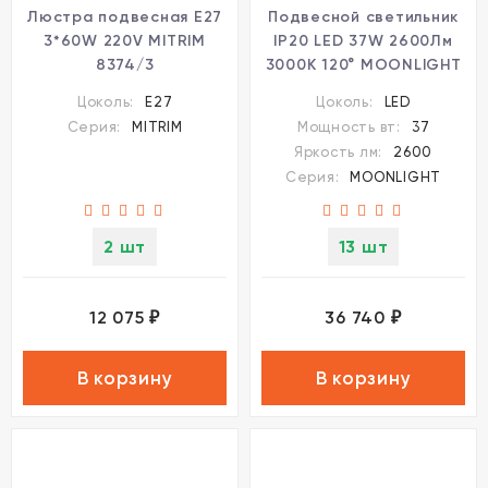
Люстра подвесная E27
Подвесной светильник
3*60W 220V MITRIM
IP20 LED 37W 2600Лм
8374/3
3000K 120° MOONLIGHT
7181/37L
Цоколь:
E27
Цоколь:
LED
Серия:
MITRIM
Мощность вт:
37
Яркость лм:
2600
Серия:
MOONLIGHT
2 шт
13 шт
12 075
36 740
₽
₽
В корзину
В корзину