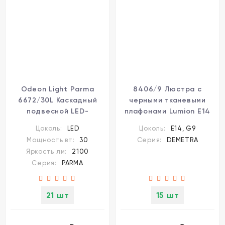
Odeon Light Parma
8406/9 Люстра с
6672/30L Каскадный
черными тканевыми
подвесной LED-
плафонами Lumion E14
светильник в стиле
6*40W + G9 3*20W 220V
Цоколь:
LED
Цоколь:
E14, G9
модерн, 30Вт, 2100Лм,
DEMETRA
Мощность вт:
30
Серия:
DEMETRA
CCT переключение
Яркость лм:
2100
цвет. температуры
Серия:
PARMA
3000/3500/4000К,
CRI90, 220В, бронзовый
металл и натуральный
21 шт
15 шт
алебастр, высота 1886
мм, общий диаметр 300
мм, IP20