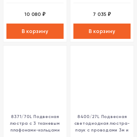
10 080
7 035
₽
₽
В корзину
В корзину
8371/70L Подвесная
8400/27L Подвесная
люстра с 3 тканевым
светодиодная люстра-
плафонами-кольцами
паук с проводами 3м и
диаметром 35;50;35см и
плафонами разной