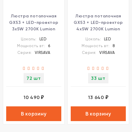
Люстра потолочная
Люстра потолочная
GX53 + LED-проектор
GX53 + LED-проектор
3х5W 2700К Lumion
4х5W 2700К Lumion
VIRSAVA 8234/6C
VIRSAVA 8234/8C
Цоколь:
LED
Цоколь:
LED
Мощность вт:
6
Мощность вт:
8
Серия:
VIRSAVA
Серия:
VIRSAVA
72 шт
33 шт
10 490
13 640
₽
₽
В корзину
В корзину