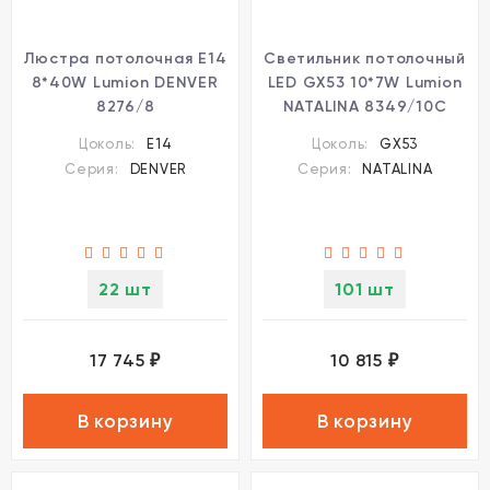
Люстра потолочная Е14
Светильник потолочный
8*40W Lumion DENVER
LED GX53 10*7W Lumion
8276/8
NATALINA 8349/10C
Цоколь:
E14
Цоколь:
GX53
Серия:
DENVER
Серия:
NATALINA
22 шт
101 шт
17 745
10 815
₽
₽
В корзину
В корзину