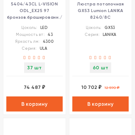
5404/43CL L-VISION
Люстра потолочная
ODL_EX25 97
GX53 Lumion LANIKA
бронзов.брашированн./
8240/8C
черный/стекло/
Цоколь:
LED
Цоколь:
GX53
керамика Люстра
Мощность вт:
43
Серия:
LANIKA
потолочная LED 43W
Яркость лм:
4300
3000K ULA
Серия:
ULA
37 шт
60 шт
74 487
10 702
₽
₽
12 590
₽
В корзину
В корзину