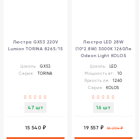
Люстра GX53 220V
Люстра LED 28W
Lumion TORINA 8265/15
(10*2.8W) 3000K 1260Лм
Odeon Light KOLOS
5449/28L
Цоколь:
GX53
Цоколь:
LED
Серия:
TORINA
Мощность вт:
10
Яркость лм:
1260
Серия:
KOLOS
47 шт
16 шт
15 540
19 557
₽
₽
36 204
₽