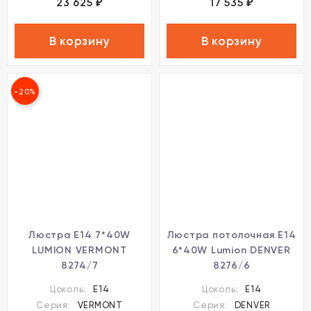
23 625
17 535
₽
₽
В корзину
В корзину
-20%
Люстра Е14 7*40W
Люстра потолочная Е14
LUMION VERMONT
6*40W Lumion DENVER
8274/7
8276/6
Цоколь:
E14
Цоколь:
E14
Серия:
VERMONT
Серия:
DENVER