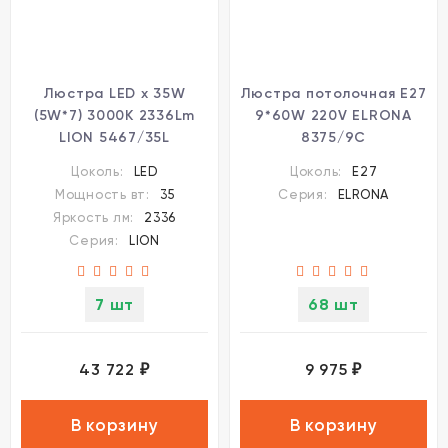
Люстра LED x 35W
Люстра потолочная E27
(5W*7) 3000K 2336Lm
9*60W 220V ELRONA
LION 5467/35L
8375/9C
Цоколь:
LED
Цоколь:
E27
Мощность вт:
35
Серия:
ELRONA
Яркость лм:
2336
Серия:
LION
7 шт
68 шт
43 722
9 975
₽
₽
В корзину
В корзину