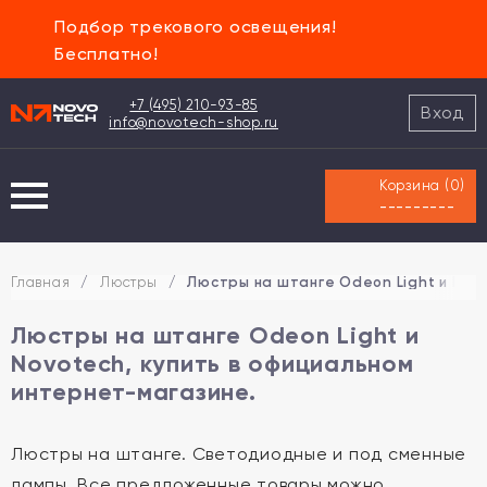
Подбор трекового освещения!
Бесплатно!
+7 (495) 210-93-85
Вход
info@novotech-shop.ru
Корзина (
0
)
---------
Главная
/
Люстры
/
Люстры на штанге Odeon Light и Novo
Люстры на штанге Odeon Light и
Novotech, купить в официальном
интернет-магазине.
Люстры на штанге. Светодиодные и под сменные
лампы. Все предложенные товары можно