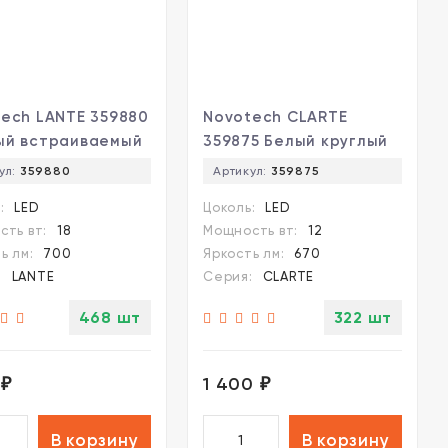
ech LANTE 359880
Novotech CLARTE
ый встраиваемый
359875 Белый круглый
ильник диаметром
встраиваемый
ул:
359880
Артикул:
359875
, плоский
светильник диаметром
:
LED
Цоколь:
LED
вый
95мм, с CCT
ть вт:
18
Мощность вт:
12
иватель, с CCT
переключателем
ь лм:
700
Яркость лм:
670
ключателем
цветовой температуры
:
LANTE
Серия:
CLARTE
овой температуры
LED 12Вт 670Лм CRI≥90
8Вт 980Лм CRI≥90
80° 3000-4000-6000К
468 шт
322 шт
 3000-4000-6000К
IP20 220V
220V
(коэффициент
ффициент
пульсации<1%)
0
1 400
₽
₽
ации<1%)
В корзину
В корзину