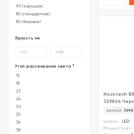
90 (хорошая)
85 (стандартная)
80 (базовая)
Яркость лм
Угол рассеивания света °
15
18
23
Novotech BR
24
359866 Чер
30
встраиваем
Артикул:
3598
35
светильник
Цоколь:
LED
36
84мм, с CCT
Мощность вт:
переключа
38