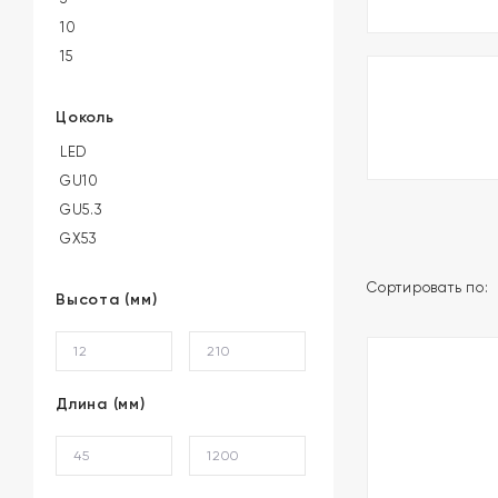
10
15
Цоколь
LED
GU10
GU5.3
GX53
Сортировать по:
Высота (мм)
Длина (мм)