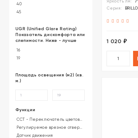
Яркость лм:
7
цветовой т
40
Серия:
BRILLO
LED 12Вт 85
45
CRI≥90 UGR≤
60
4000-6000К 
70
UGR (Unified Glare Rating)
коэффициен
Показатель дискомфорта или
75
пульсации<
слепимости. Ниже - лучше
1 020
₽
80
16
90
19
100
110
Площадь освещения (м2) (кв.
120
м.)
160
15-45
Функции
CCT - Переключатель цветовой температуры (на корпусе или драйвере)
Регулируемое врезное отверстие
Датчик движения