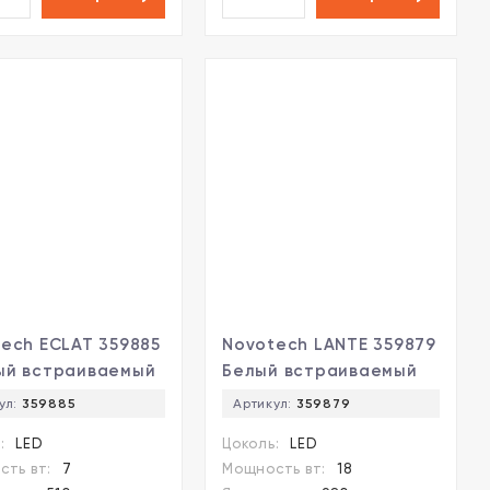
ech ECLAT 359885
Novotech LANTE 359879
ый встраиваемый
Белый встраиваемый
ильник диаметром
светильник диаметром
ул:
359885
Артикул:
359879
 с CCT
102мм, плоский
:
LED
Цоколь:
LED
ключателем
матовый
ть вт:
7
Мощность вт:
18
овой температуры
рассеиватель, с CCT