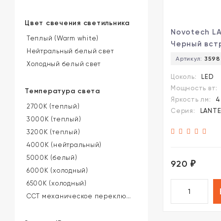
Цвет свечения светильника
Novotech L
Теплый (Warm white)
Черный вст
Нейтральный белый свет
светильник
Артикул:
3598
Холодный белый свет
81мм, плоск
Цоколь:
LED
рассеивате
Мощность вт:
Температура света
переключа
Яркость лм:
4
цветовой т
2700K (теплый)
Серия:
LANT
LED 12Вт 55
3000K (теплый)
100° 3000-
3200K (теплый)
IP20 220V
4000K (нейтральный)
(коэффицие
5000K (белый)
пульсации<1
920
₽
6000K (холодный)
6500K (холодный)
CCT механическое переключение