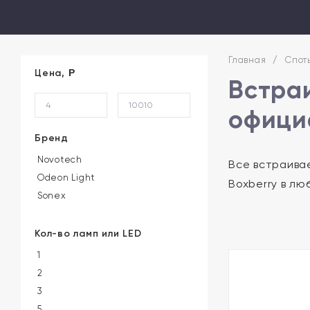
Главная
/
Спот
Цена,
Р
Встра
офици
Бренд
Novotech
Все встраива
Odeon Light
Boxberry в лю
Sonex
Кол-во ламп или LED
1
2
3
5