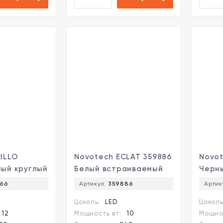
ILLO
Novotech ECLAT 359886
Novot
ный круглый
Белый встраиваемый
Черн
ый
светильник диаметром
свет
66
Артикул:
359886
Артик
 диаметром
82мм, с CCT
71мм,
Цоколь:
LED
Цоколь
переключателем
пере
12
Мощность вт:
10
Мощнос
телем
цветовой температуры
цвет