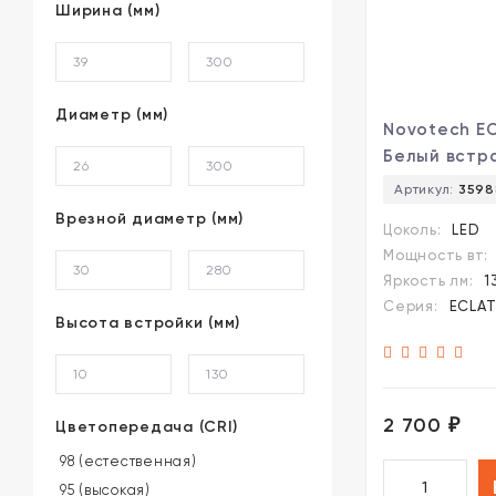
Ширина (мм)
Диаметр (мм)
Novotech E
Белый встр
светильник
Артикул:
3598
93мм, с CCT
Врезной диаметр (мм)
Цоколь:
LED
переключа
Мощность вт:
цветовой т
Яркость лм:
1
LED 15Вт 13
Серия:
ECLA
UGR≤16 45°
Высота встройки (мм)
6000К IP20 
(коэффицие
пульсации<1
2 700
₽
Цветопередача (CRI)
98 (естественная)
95 (высокая)