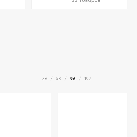
33 товаров
36
48
96
192
/
/
/