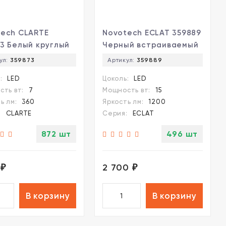
tech CLARTE
Novotech ECLAT 359889
3 Белый круглый
Черный встраиваемый
аиваемый
светильник диаметром
ул:
359873
Артикул:
359889
ильник диаметром
93мм, с CCT
:
LED
Цоколь:
LED
 с CCT
переключателем
ть вт:
7
Мощность вт:
15
ключателем
цветовой температуры
ь лм:
360
Яркость лм:
1200
овой температуры
LED 15Вт 1300Лм CRI≥90
:
CLARTE
Серия:
ECLAT
Вт 360Лм CRI≥90
UGR≤16 45° 3000-4000-
3000-4000-6000К
6000К IP20 220V
872 шт
496 шт
220V
(коэффициент
ффициент
пульсации<1%)
ации<1%)
0
2 700
₽
₽
В корзину
В корзину