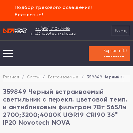
Подбор трекового освещения!
Бесплатно!
+7 (495) 210-93-85
Вход
info@novotech-shop.ru
Корзина (
0
)
---------
Главная
/
Споты
/
Встраиваемые
/
359849 Черный встра
359849 Черный встраиваемый
светильник с перекл. цветовой темп.
и антибликовым фильтром 7Вт 565Лм
2700;3200;4000К UGR19 CRI90 36°
IP20 Novotech NOVA