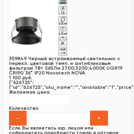
359849 Черный встраиваемый светильник с
перекл. цветовой темп. и антибликовым
фильтром 7Вт 565Лм 2700;3200;4000К UGR19
CRI90 36° IP20 Novotech NOVA
1 100 руб.
{"626725":
{"id":"626725","sku_name":"","available":"1","price"
Желаемая цена
Количество
Если Вы являетесь юр. лицом или
собираетесь приобрести товар в оптовом