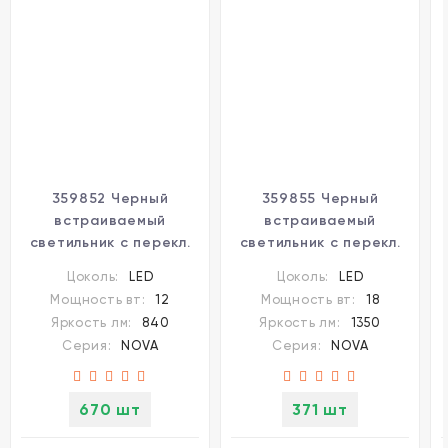
359852 Черный
359855 Черный
встраиваемый
встраиваемый
светильник с перекл.
светильник с перекл.
цветовой темп. и
цветовой темп. и
Цоколь:
LED
Цоколь:
LED
антибликовым
антибликовым
Мощность вт:
12
Мощность вт:
18
фильтром 12Вт 960Лм
фильтром 18Вт 1530Лм
Яркость лм:
840
Яркость лм:
1350
2700;3200;4000К
2700;3200;4000К
Серия:
NOVA
Серия:
NOVA
UGR19 CRI90 36° IP20
UGR19 CRI90 36° IP20
Novotech NOVA
Novotech NOVA
670 шт
371 шт