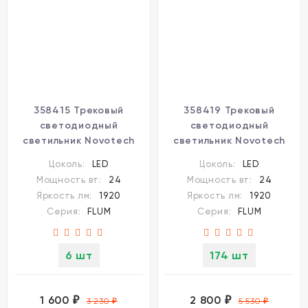
358415 Трековый
358419 Трековый
светодиодный
светодиодный
светильник Novotech
светильник Novotech
Flum CRI90+ 4000К
Flum CRI90+ 4000К
Цоколь:
LED
Цоколь:
LED
1920Лм 120° 24W
1920Лм 45° 24W
Мощность вт:
24
Мощность вт:
24
Яркость лм:
1920
Яркость лм:
1920
Серия:
FLUM
Серия:
FLUM
6 шт
174 шт
1 600
2 800
₽
₽
3 230
₽
5 530
₽