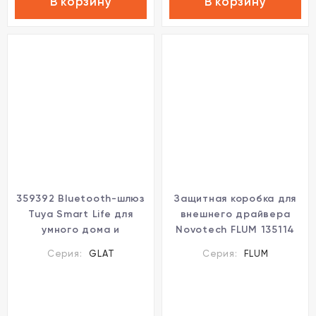
В корзину
В корзину
359392 Bluetooth-шлюз
Защитная коробка для
Tuya Smart Life для
внешнего драйвера
умного дома и
Novotech FLUM 135114
соединения с
Серия:
GLAT
Серия:
FLUM
голосовыми
помощниками (Алиса,
Маруся и другие)
Novotech