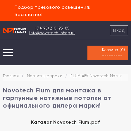
Подбор трекового освещения!
Бесплатно!
+7 (495) 210-93-85
Вход
info@novotech-shop.ru
Корзина (
0
)
---------
Главная
/
Магнитные треки
/
FLUM 48V Novotech Магнитная
Novotech Flum для монтажа в
гарпунные натяжные потолки от
официального дилера марки!
Каталог Novotech Flum.pdf