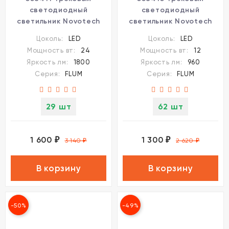
светодиодный
светодиодный
светильник Novotech
светильник Novotech
Flum CRI90+ 4000К
Flum CRI90+ 4000К
Цоколь:
LED
Цоколь:
LED
1800Лм 120° 24W
960Лм 120° 12W
Мощность вт:
24
Мощность вт:
12
Яркость лм:
1800
Яркость лм:
960
Серия:
FLUM
Серия:
FLUM
29 шт
62 шт
1 600
1 300
₽
₽
3 140
₽
2 620
₽
В корзину
В корзину
-50%
-49%