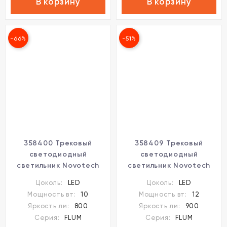
В корзину
В корзину
-66%
-51%
358400 Трековый
358409 Трековый
светодиодный
светодиодный
светильник Novotech
светильник Novotech
Flum CRI90+ 4000К
Flum CRI90+ 4000К
Цоколь:
LED
Цоколь:
LED
800Лм 60° 10W
900Лм 120° 12W
Мощность вт:
10
Мощность вт:
12
Яркость лм:
800
Яркость лм:
900
Серия:
FLUM
Серия:
FLUM