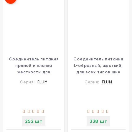
Соединитель питания
Соединитель питания
прямой и планка
L-образный, жесткий,
жесткости для
для всех типов шин
накладных шин
Novotech FLUM 135104
Серия:
FLUM
Серия:
FLUM
Novotech FLUM 135102
(стар. артикул)
252 шт
338 шт