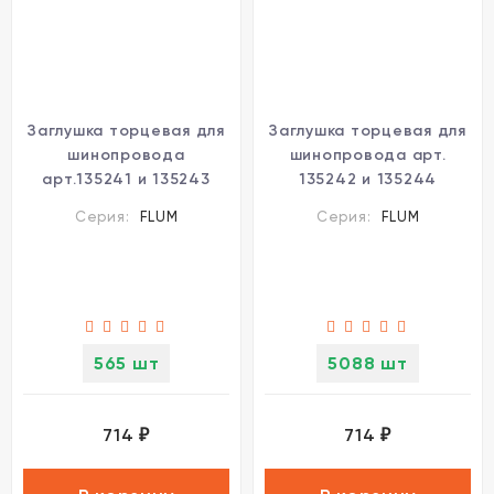
Заглушка торцевая для
Заглушка торцевая для
шинопровода
шинопровода арт.
арт.135241 и 135243
135242 и 135244
Novotech FLUM 135245
Novotech FLUM 135246
Серия:
FLUM
Серия:
FLUM
565 шт
5088 шт
714
714
₽
₽