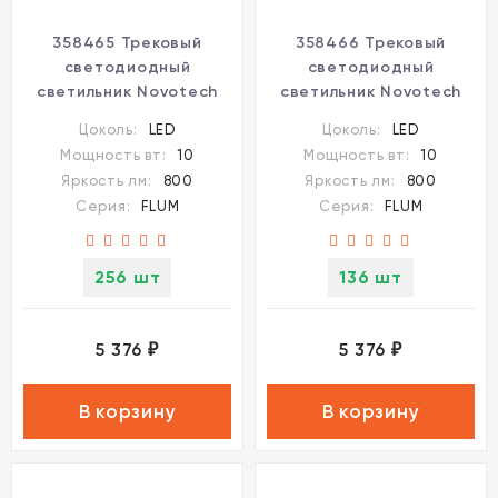
358465 Трековый
358466 Трековый
светодиодный
светодиодный
светильник Novotech
светильник Novotech
Flum CRI90+ 4000К
Flum CRI90+ 4000К
Цоколь:
LED
Цоколь:
LED
800Лм 110° 10W
800Лм 110° 10W
Мощность вт:
10
Мощность вт:
10
Яркость лм:
800
Яркость лм:
800
Серия:
FLUM
Серия:
FLUM
256 шт
136 шт
5 376
5 376
₽
₽
В корзину
В корзину