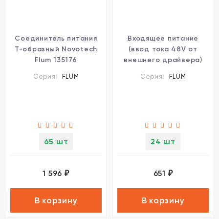
Соединитель питания
Входящее питание
Т-образный Novotech
(ввод тока 48V от
Flum 135176
внешнего драйвера)
Novotech Flum 135162
Серия:
FLUM
Серия:
FLUM
65 шт
24 шт
1 596
651
₽
₽
В корзину
В корзину