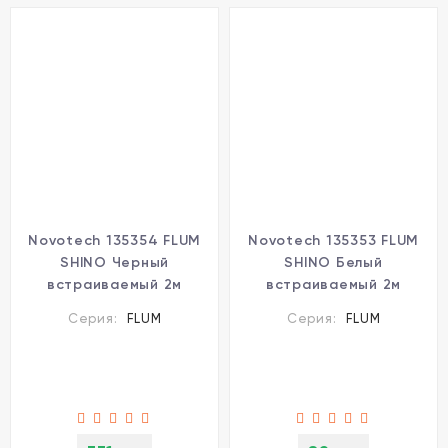
Novotech 135354 FLUM
Novotech 135353 FLUM
SHINO Черный
SHINO Белый
встраиваемый 2м
встраиваемый 2м
трековый гарпунный
трековый гарпунный
Серия:
FLUM
Серия:
FLUM
шинопровод для
шинопровод для
монтажа в ПВХ
монтажа в ПВХ
натяжные потолки,
натяжные потолки,
прямые соед. планки
прямые соед. планки
4шт в комплекте,
4шт в комплекте,
гарпун и заглушки
гарпун и заглушки