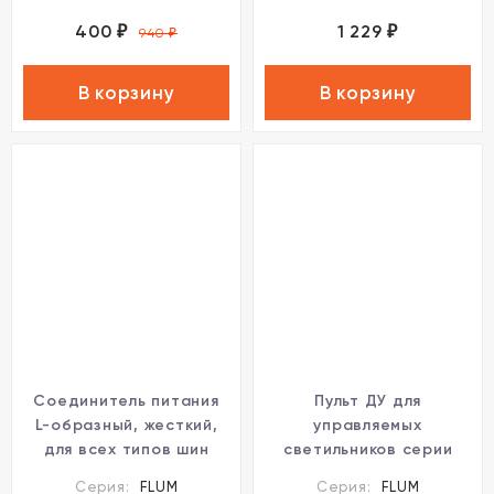
400
1 229
₽
₽
940
₽
В корзину
В корзину
Соединитель питания
Пульт ДУ для
L-образный, жесткий,
управляемых
для всех типов шин
светильников серии
Novotech FLUM 135105
FLUM Novotech 358637
Серия:
FLUM
Серия:
FLUM