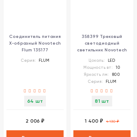
Соединитель питания
358399 Трековый
Х-образный Novotech
светодиодный
Flum 135177
светильник Novotech
Flum CRI90+ 4000К
Серия:
FLUM
Цоколь:
LED
800Лм 60° 10W
Мощность вт:
10
Яркость лм:
800
Серия:
FLUM
64 шт
81 шт
2 006
1 400
₽
₽
4 130
₽