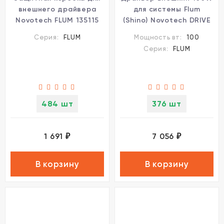
внешнего драйвера
для системы Flum
Novotech FLUM 135115
(Shino) Novotech DRIVE
358452
Серия:
FLUM
Мощность вт:
100
Серия:
FLUM
484 шт
376 шт
1 691
7 056
₽
₽
В корзину
В корзину