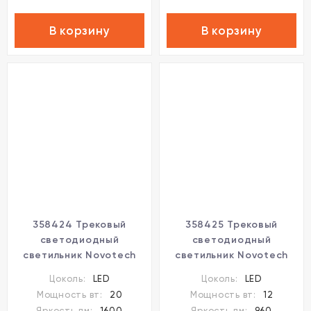
В корзину
В корзину
358424 Трековый
358425 Трековый
светодиодный
светодиодный
светильник Novotech
светильник Novotech
Flum CRI90+ 4000К
Flum CRI90+ 4000К
Цоколь:
LED
Цоколь:
LED
1600Лм 36° 20W
960Лм 36° 12W
Мощность вт:
20
Мощность вт:
12
Яркость лм:
1600
Яркость лм:
960