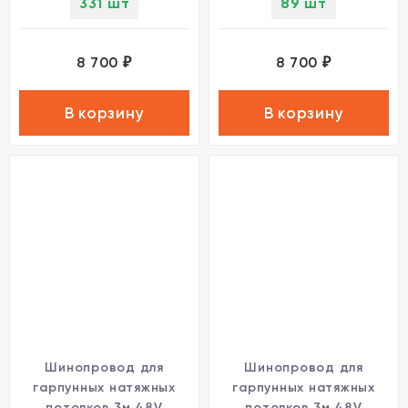
331 шт
89 шт
гарпуна в комплекте,
гарпуна в комплекте,
48V, IP20
48V, IP20
8 700
8 700
₽
₽
В корзину
В корзину
Шинопровод для
Шинопровод для
гарпунных натяжных
гарпунных натяжных
потолков 3м 48V
потолков 3м 48V