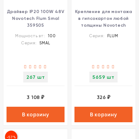
Драйвер IP20 100W 48V
Крепление для монтажа
Novotech Flum Smal
в гипсокартон любой
359505
толщины Novotech
FLUM 135101
Мощность вт:
100
Серия:
FLUM
Серия:
SMAL
267 шт
5659 шт
3 108
326
₽
₽
В корзину
В корзину
-57%