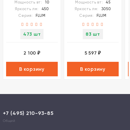
Мощность вт:
10
Мощность вт:
45
3000К\4000К\6000К
3000К\4000К\6000К
Яркость лм:
450
Яркость лм:
3050
10W 48V FLUM
45W 48V FLUM
Серия:
FLUM
Серия:
FLUM
473 шт
83 шт
2 100
5 597
₽
₽
В корзину
В корзину
+7 (495) 210-93-85
Общий