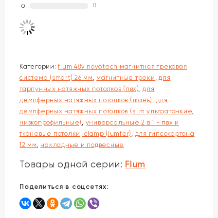
0
Категории:
flum 48v novotech магнитная трековая
система (smart) 26 мм
,
магнитные треки
,
для
гарпунных натяжных потолков (пвх)
,
для
демпферных натяжных потолков (ткань)
,
для
демпферных натяжных потолков (slim ультратонкие,
низкопрофильные)
,
универсальные 2 в 1 - пвх и
тканевые потолки, clamp (lumfer)
,
для гипсокартона
12 мм
,
накладные и подвесные
Flum
Товары одной серии:
Поделиться в соцсетях: