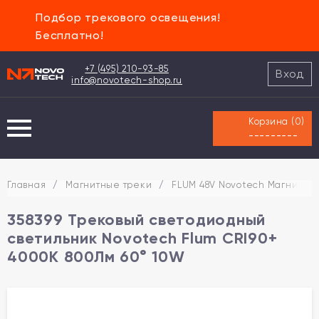
Подбор трекового освещения!
Бесплатно!
+7 (495) 210-93-85
Вход
info@novotech-shop.ru
Корзина (
0
)
---------
Главная
/
Магнитные треки
/
FLUM 48V Novotech Магнитная
358399 Трековый светодиодный
светильник Novotech Flum CRI90+
4000К 800Лм 60° 10W