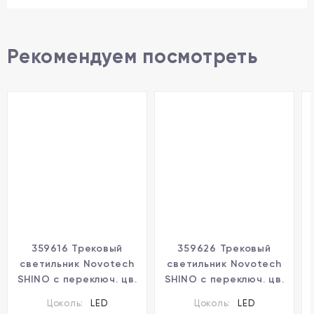
Рекомендуем посмотреть
359616 Трековый
359626 Трековый
светильник Novotech
светильник Novotech
SHINO с переключ. цв.
SHINO с переключ. цв.
темпер. IP20 LED Ra90
темпер. IP20 LED Ra90
Цоколь:
LED
Цоколь:
LED
Lm450
Lm3050