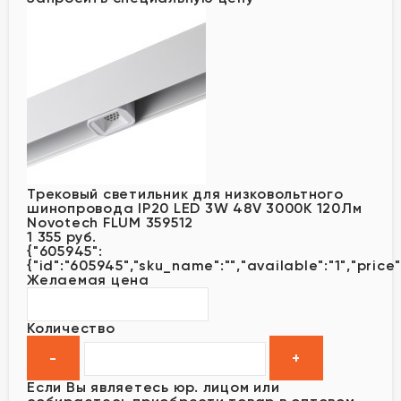
Трековый светильник для низковольтного
шинопровода IP20 LED 3W 48V 3000K 120Лм
Novotech FLUM 359512
1 355 руб.
{"605945":
{"id":"605945","sku_name":"","available":"1","price"
Желаемая цена
Количество
Если Вы являетесь юр. лицом или