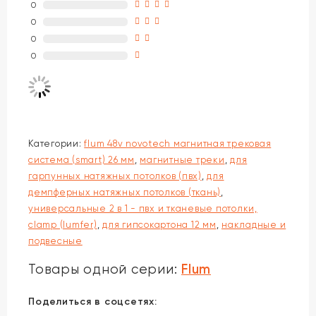
0
0
0
0
Категории:
flum 48v novotech магнитная трековая
система (smart) 26 мм
,
магнитные треки
,
для
гарпунных натяжных потолков (пвх)
,
для
демпферных натяжных потолков (ткань)
,
универсальные 2 в 1 - пвх и тканевые потолки,
clamp (lumfer)
,
для гипсокартона 12 мм
,
накладные и
подвесные
Flum
Товары одной серии:
Поделиться в соцсетях: