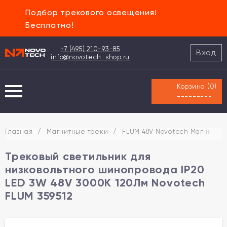
Подбор трекового освещения!
Бесплатно!
+7 (495) 210-93-85
Вход
info@novotech-shop.ru
Корзина (
0
)
---------
Главная
/
Магнитные треки
/
FLUM 48V Novotech Магнитная
Трековый светильник для
низковольтного шинопровода IP20
LED 3W 48V 3000K 120Лм Novotech
FLUM 359512