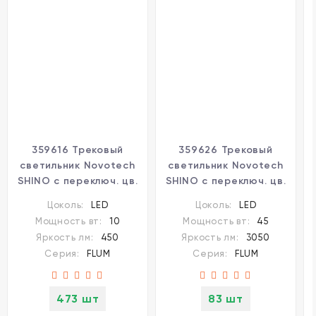
359616 Трековый
359626 Трековый
светильник Novotech
светильник Novotech
SHINO с переключ. цв.
SHINO с переключ. цв.
темпер. IP20 LED Ra90
темпер. IP20 LED Ra90
Цоколь:
LED
Цоколь:
LED
Lm450
Lm3050
Мощность вт:
10
Мощность вт:
45
3000К\4000К\6000К
3000К\4000К\6000К
Яркость лм:
450
Яркость лм:
3050
10W 48V FLUM
45W 48V FLUM
Серия:
FLUM
Серия:
FLUM
473 шт
83 шт