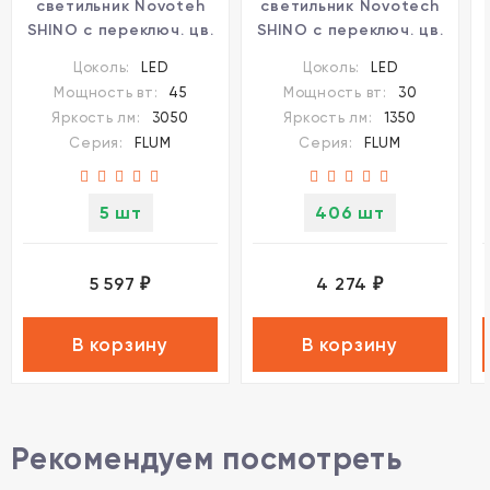
светильник Novoteh
светильник Novotech
SHINO с переключ. цв.
SHINO с переключ. цв.
темпер. IP20 LED Ra90
темпер. IP20 LED Ra90
Цоколь:
LED
Цоколь:
LED
Lm3050
Lm1350
Мощность вт:
45
Мощность вт:
30
3000К\4000К\6000К
3000К\4000К\6000К
Яркость лм:
3050
Яркость лм:
1350
45W 48V FLUM
30W 48V FLUM
Серия:
FLUM
Серия:
FLUM
5 шт
406 шт
5 597
4 274
₽
₽
В корзину
В корзину
Рекомендуем посмотреть