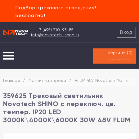
Подбор трекового освещения!
Бесплатно!
+7 (495) 210-93-85
Вход
info@novotech-shop.ru
Корзина (
0
)
---------
Главная
/
Магнитные треки
/
FLUM 48V Novotech Магнитная
359625 Трековый светильник
Novotech SHINO с переключ. цв.
темпер. IP20 LED
3000К\4000К\6000К 30W 48V FLUM