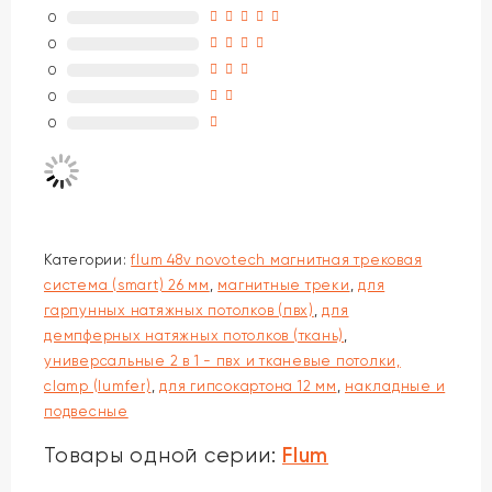
0
0
0
0
0
Категории:
flum 48v novotech магнитная трековая
система (smart) 26 мм
,
магнитные треки
,
для
гарпунных натяжных потолков (пвх)
,
для
демпферных натяжных потолков (ткань)
,
универсальные 2 в 1 - пвх и тканевые потолки,
clamp (lumfer)
,
для гипсокартона 12 мм
,
накладные и
подвесные
Flum
Товары одной серии: