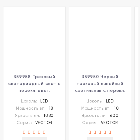
359958 Трековый
359950 Черный
светодиодный спот с
трековый линейный
перекл. цвет.
светильник с перекл.
температуры
цв. температуры
Цоколь:
LED
Цоколь:
LED
3000;4000;6000К и
3000;4000;6000К 10Вт
Мощность вт:
18
Мощность вт:
10
антибликовым
600Лм CRI90 Novotech
Яркость лм:
1080
Яркость лм:
600
фильтром, 220В, 18Вт,
VECTOR
Серия:
VECTOR
Серия:
VECTOR
1080Лм, CRI90
Novotech VECTOR