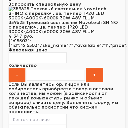
Запросить специальную цену
359625 Трековый светильник Novotech SHINO
с переключ. цв. темпер. IP20 LED
3000К\4000К\6000К 30W 48V FLUM
4 347 руб.
{"615503":
{"id":"615503","sku_name":"","available":"1","price"
Желаемая цена
Количество
Если Вы являетесь юр. лицом или
собираетесь приобрести товар в оптовом
количестве, мы можем (в зависимости от
текущей конъюнктуры рынка и объема
запроса) снизить цену. Заполните форму, мы
обязательно посмотрим что сможем
предложить.