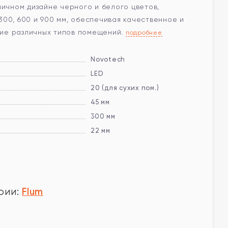
ничном дизайне черного и белого цветов,
00, 600 и 900 мм, обеспечивая качественное и
ие различных типов помещений.
подробнее
Novotech
LED
20 (для сухих пом.)
45 мм
300 мм
22 мм
Flum
рии: