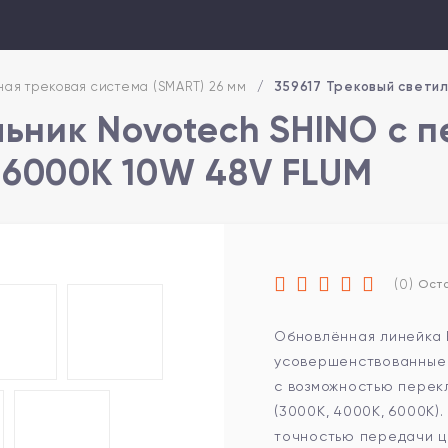
ая трековая система (SMART) 26 мм
/
359617 Трековый светил
ьник Novotech SHINO с п
\6000К 10W 48V FLUM
(0)
Оста
Обновлённая линейка 
усовершенствованные 
с возможностью перек
(3000К, 4000К, 6000К)
точностью передачи ц