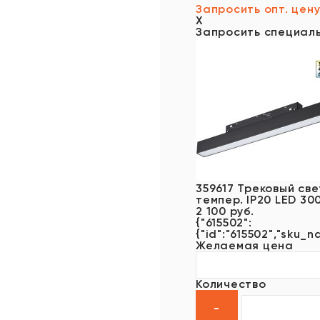
Запросить опт. цен
X
Запросить специал
359617 Трековый све
темпер. IP20 LED 3
2 100 руб.
{"615502":
{"id":"615502","sku_na
Желаемая цена
Количество