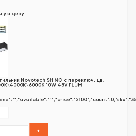
у
ьную цену
тильник Novotech SHINO с переключ. цв.
000К\4000К\6000К 10W 48V FLUM
me":"","available":"1","price":"2100","count":0,"sku":"3