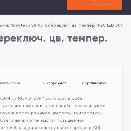
---------
ьник Novotech SHINO с переключ. цв. темпер. IP20 LED 3000
ереключ. цв. темпер.
В избранное
К сравнению
вить отзыв
FLUM от NOVOTECH™ включает в себя
трековые низковольтные линейные светильники
лючения трех режимов цветовой температуры
. Светильники отличаются повышенной
ветов благодаря индексу цветопередачи CRI