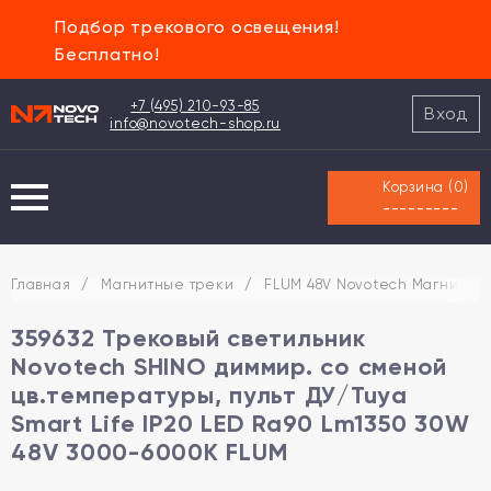
Подбор трекового освещения!
Бесплатно!
+7 (495) 210-93-85
Вход
info@novotech-shop.ru
Корзина (
0
)
---------
Главная
/
Магнитные треки
/
FLUM 48V Novotech Магнитная
359632 Трековый светильник
Novotech SHINO диммир. со сменой
цв.температуры, пульт ДУ/Tuya
Smart Life IP20 LED Ra90 Lm1350 30W
48V 3000-6000K FLUM