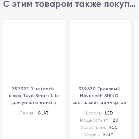
С этим товаром также покупают
359392 Bluetooth-
359630 Трековый
шлюз Tuya Smart Life
Novotech SHINO
для умного дома и
светильник диммир. со
соединения с
сменой
Серия:
GLAT
Цоколь:
LED
голосовыми
цв.температуры, пульт
Мощность вт:
20
помощниками (Алиса,
ДУ/Tuya Smart Life
Яркость лм:
900
Маруся и другие)
IP20 LED 20W 48V
Серия:
FLUM
Novotech
3000-6000K FLUM