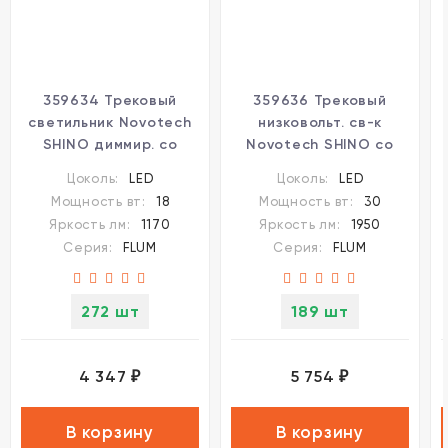
359634 Трековый
359636 Трековый
светильник Novotech
низковольт. св-к
SHINO диммир. со
Novotech SHINO со
сменой
сменой
Цоколь:
LED
Цоколь:
LED
цв.температуры, пульт
цв.температуры, пульт
Мощность вт:
18
Мощность вт:
30
ДУ/Tuya Smart Life
ДУ/Tuya Smart Life
Яркость лм:
1170
Яркость лм:
1950
IP20 LED Ra90 Lm1170
IP20 LED Ra90 Lm1950
Серия:
FLUM
Серия:
FLUM
18W 48V 3000-6000K
30W 48V 3000-6000K
FLUM
FLUM
272 шт
189 шт
4 347
5 754
₽
₽
В корзину
В корзину