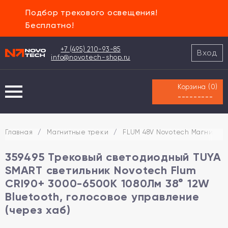
Подбор трекового освещения!
Бесплатно!
+7 (495) 210-93-85
Вход
info@novotech-shop.ru
Корзина (
0
)
---------
Главная
/
Магнитные треки
/
FLUM 48V Novotech Магнитная
359495 Трековый светодиодный TUYA
SMART светильник Novotech Flum
CRI90+ 3000-6500К 1080Лм 38° 12W
Bluetooth, голосовое управление
(через хаб)