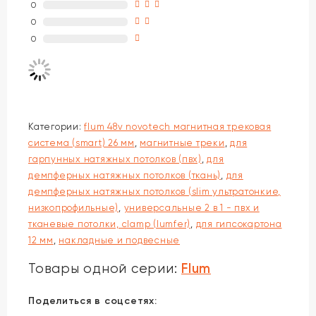
0
0
0
Категории:
flum 48v novotech магнитная трековая
система (smart) 26 мм
,
магнитные треки
,
для
гарпунных натяжных потолков (пвх)
,
для
демпферных натяжных потолков (ткань)
,
для
демпферных натяжных потолков (slim ультратонкие,
низкопрофильные)
,
универсальные 2 в 1 - пвх и
тканевые потолки, clamp (lumfer)
,
для гипсокартона
12 мм
,
накладные и подвесные
Flum
Товары одной серии:
Поделиться в соцсетях: