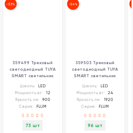
-53%
-54%
359499 Трековый
359503 Трековый
светодиодный TUYA
светодиодный TUYA
SMART светильник
SMART светильник
Novotech Flum CRI90+
Novotech Flum CRI90+
Цоколь:
LED
Цоколь:
LED
3000-6500К 900Лм 38°
3000-6500К 1920Лм
Мощность вт:
12
Мощность вт:
24
12W Bluetooth,
100° 24W Bluetooth,
Яркость лм:
900
Яркость лм:
1920
голосовое управление
голосовое управление
Серия:
FLUM
Серия:
FLUM
(через хаб)
(через хаб)
73 шт
96 шт