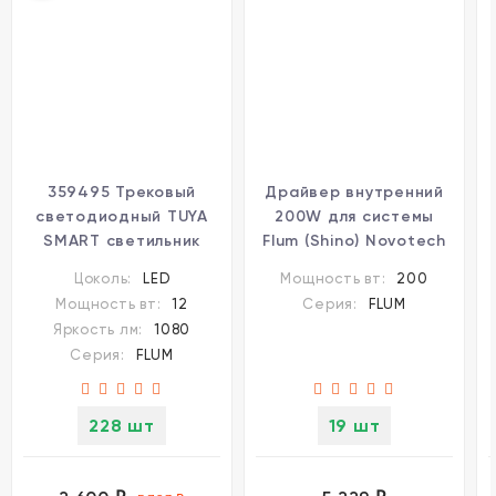
359495 Трековый
Драйвер внутренний
светодиодный TUYA
200W для системы
SMART светильник
Flum (Shino) Novotech
Novotech Flum CRI90+
Drive 358559
Цоколь:
LED
Мощность вт:
200
3000-6500К 1080Лм
Мощность вт:
12
Серия:
FLUM
38° 12W Bluetooth,
Яркость лм:
1080
голосовое управление
Серия:
FLUM
(через хаб)
228 шт
19 шт