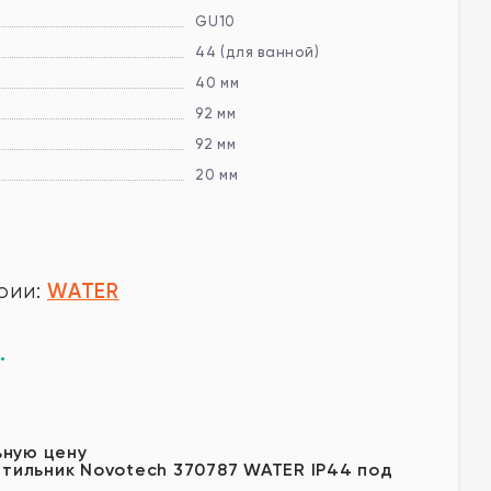
GU10
44 (для ванной)
40 мм
92 мм
92 мм
20 мм
WATER
рии:
.
у
ьную цену