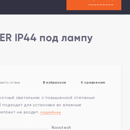
---------
ER IP44 под лампу
В избранное
К сравнению
вить отзыв
отный светильник с повышенной степенью
) подходит для установки во влажные
мплект не входит.
подробнее
Novotech