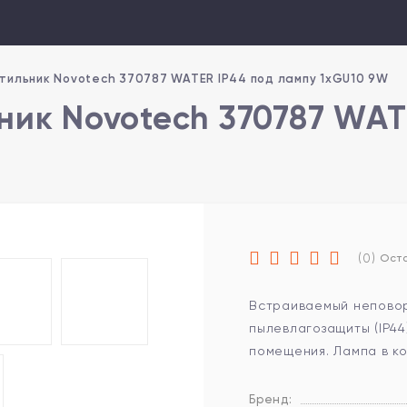
тильник Novotech 370787 WATER IP44 под лампу 1xGU10 9W
ик Novotech 370787 WAT
(0)
Оста
Встраиваемый неповор
пылевлагозащиты (IP44
помещения. Лампа в ко
Бренд: