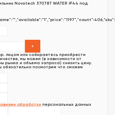
льник Novotech 370787 WATER IP44 под
ame":"","available":"1","price":"1197","count":406,"sku"
юр. лицом или собираетесь приобрести
ичестве, мы можем (в зависимости от
ы рынка и объема запроса) снизить цену.
ы обязательно посмотрим что сможем
ловиями обработки
персональных данных