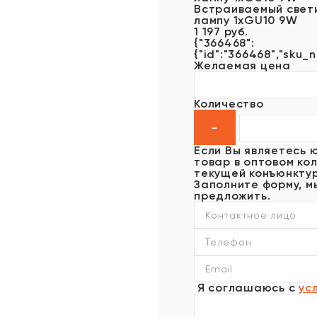
Встраиваемый свети
лампу 1xGU10 9W
1 197 руб.
{"366468":
{"id":"366468","sku_n
Желаемая цена
Количество
Если Вы являетесь 
товар в оптовом кол
текущей конъюнктур
Заполните форму, м
предложить.
Я соглашаюсь с
ус