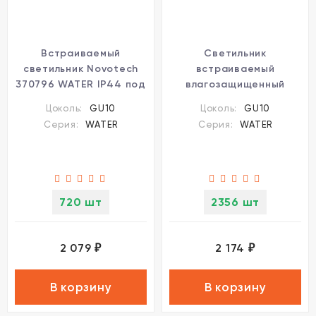
Встраиваемый
Светильник
светильник Novotech
встраиваемый
370796 WATER IP44 под
влагозащищенный
лампу 1xGU10 50W
Novotech Water 370794
Цоколь:
GU10
Цоколь:
GU10
Серия:
WATER
Серия:
WATER
720 шт
2356 шт
2 079
2 174
₽
₽
В корзину
В корзину