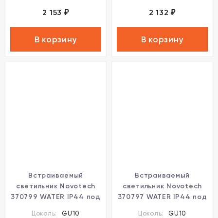
2 153
2 132
₽
₽
В корзину
В корзину
Встраиваемый
Встраиваемый
светильник Novotech
светильник Novotech
370799 WATER IP44 под
370797 WATER IP44 под
лампу 1xGU10 50W
лампу 1xGU10 50W
Цоколь:
GU10
Цоколь:
GU10