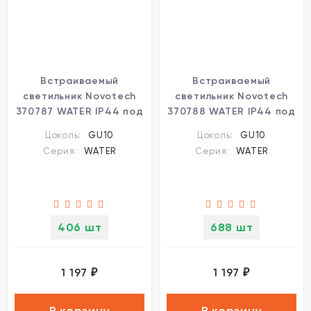
Встраиваемый
Встраиваемый
светильник Novotech
светильник Novotech
370787 WATER IP44 под
370788 WATER IP44 под
лампу 1xGU10 9W
лампу 1xGU10 9W
Цоколь:
GU10
Цоколь:
GU10
Серия:
WATER
Серия:
WATER
406 шт
688 шт
1 197
1 197
₽
₽