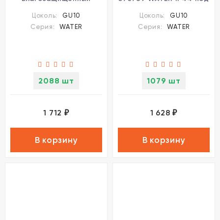
Novotech Water 370790
лампу 1xGU10 50W
Цоколь:
GU10
Цоколь:
GU10
Серия:
WATER
Серия:
WATER
2088 шт
1079 шт
1 712
1 628
₽
₽
В корзину
В корзину