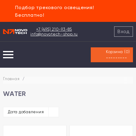
Подбор трекового освещения!
Бесплатно!
+7 (495) 210-93-85
Вход
info@novotech-shop.ru
Корзина (
0
)
---------
Главная
/
WATER
Дата добавления