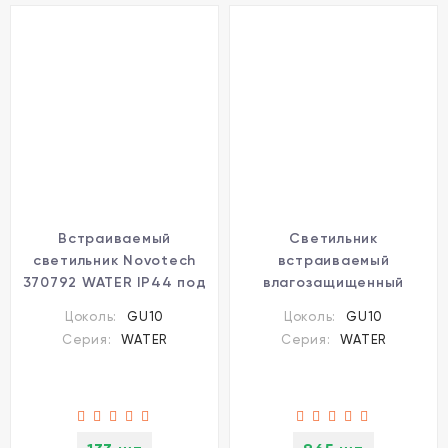
Встраиваемый
Светильник
светильник Novotech
встраиваемый
370792 WATER IP44 под
влагозащищенный
лампу 1xGU10 50W
Novotech Water 370793
Цоколь:
GU10
Цоколь:
GU10
Серия:
WATER
Серия:
WATER