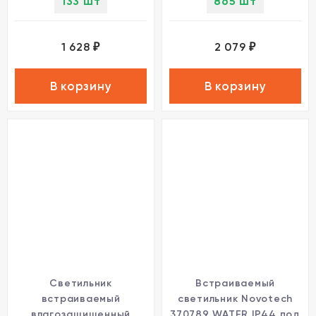
133 шт
865 шт
1 628
2 079
₽
₽
В корзину
В корзину
Светильник
Встраиваемый
встраиваемый
светильник Novotech
влагозащищенный
370789 WATER IP44 под