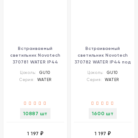
Встраиваемый
Встраиваемый
светильник Novotech
светильник Novotech
370781 WATER IP44
370782 WATER IP44 под
(белый, GU10, 9W)
лампу 1xGU10 9W
Цоколь:
GU10
Цоколь:
GU10
Серия:
WATER
Серия:
WATER
10887 шт
1600 шт
1 197
1 197
₽
₽