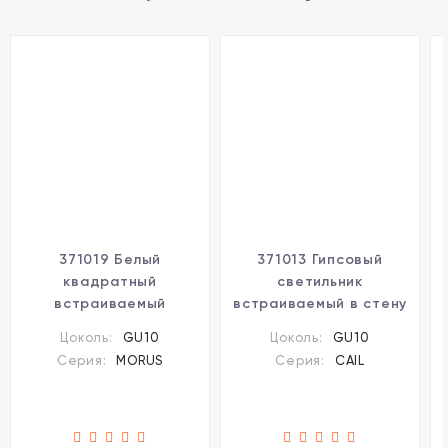
371019 Белый
371013 Гипсовый
квадратный
светильник
встраиваемый
встраиваемый в стену
светильник 92мм с
ГКЛ под покраску IP20
Цоколь:
GU10
Цоколь:
GU10
поворотной лампой
GU10 50W 220-240V
Серия:
MORUS
Серия:
CAIL
GU10 50W 220-240V
Novotech CAIL
IP20 Novotech MORUS