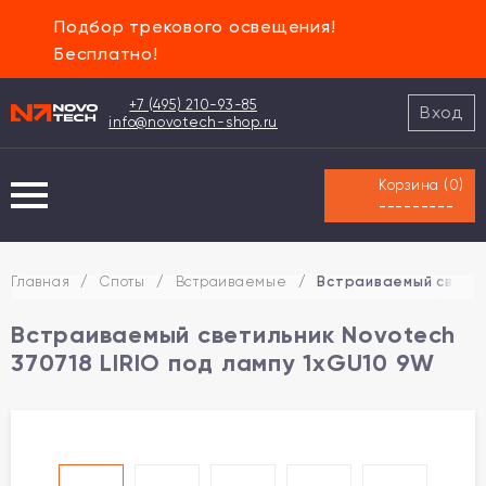
Подбор трекового освещения!
Бесплатно!
+7 (495) 210-93-85
Вход
info@novotech-shop.ru
Корзина (
0
)
---------
Главная
/
Споты
/
Встраиваемые
/
Встраиваемый светил
Встраиваемый светильник Novotech
370718 LIRIO под лампу 1xGU10 9W