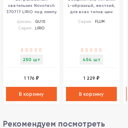
светильник Novotech
L-образный, жесткий,
370717 LIRIO под лампу
для всех типов шин
1xGU10 9W
Novotech FLUM 135105
Цоколь:
GU10
Серия:
FLUM
Серия:
LIRIO
250 шт
454 шт
1 176
1 229
₽
₽
В корзину
В корзину
Рекомендуем посмотреть