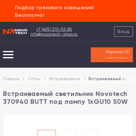
Подбор трекового освещения!
Бесплатно!
+7 (495) 210-93-85
Вход
info@novotech-shop.ru
Корзина (
0
)
---------
Главная
/
Споты
/
Встраиваемые
/
Встраиваемый светил
Встраиваемый светильник Novotech
370940 BUTT под лампу 1xGU10 50W