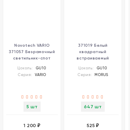
Novotech VARIO
371019 Белый
371057 Безрамочный
квадратный
светильник-спот
встраиваемый
встраиваемый в ПВХ
светильник 92мм с
Цоколь:
GU10
Цоколь:
GU10
натяжной потолок с
поворотной лампой
Серия:
VARIO
Серия:
MORUS
белой внутренней
GU10 50W 220-240V
рамкой, сменная лампа
IP20 Novotech MORUS
GU10 до 12Вт (или LED
модуль форм фактора
MR16) 220V
5 шт
647 шт
1 200
525
₽
₽