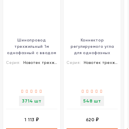
Шинопровод
Коннектор
трехжильный 1м
регулируемого угла
однофазный с вводом
для однофазных
питания и заглушкой
трехжильных шин
Серия:
Новотек трехжильные шинопроводы и аксессуары
Серия:
Новотек трехжильные шинопроводы и аксессуары
Novotech 135000
Novotech 135020
3714 шт
548 шт
1 113
620
₽
₽