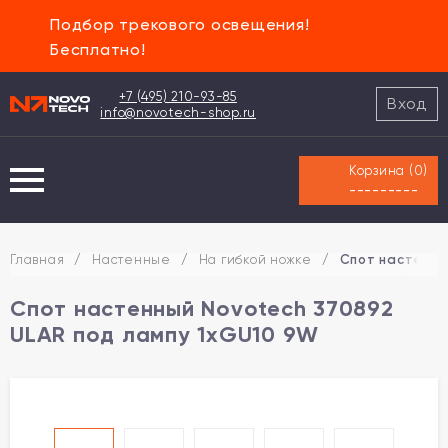
Подбор трекового освещения!
Бесплатно!
+7 (495) 210-93-85
Вход
info@novotech-shop.ru
Корзина (
0
)
---------
Главная
/
Настенные
/
На гибкой ножке
/
Спот настенны
Спот настенный Novotech 370892
ULAR под лампу 1xGU10 9W