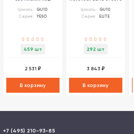
покраску со сменной
Цоколь:
GU10
Цоколь:
GU10
лампой GU10 макс.
Серия:
YESO
Серия:
ELITE
50W Novotech YESO
459 шт
292 шт
2 531
3 843
₽
₽
В корзину
В корзину
+7 (495) 210-93-85