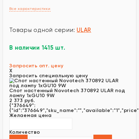
Все характеристики
ULAR
Товары одной серии:
В наличии 1415 шт.
Запросить опт. цену
X
Запросить специальную цену
Спот настенный Novotech 370892 ULAR под
лампу 1xGU10 9W
2 373 руб.
{"376649":
{"id":"376649","sku_name":"","available":"1","price
Желаемая цена
Количество