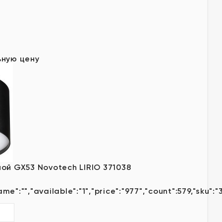
.
у
ьную цену
ой GX53 Novotech LIRIO 371038
ame":"","available":"1","price":"977","count":579,"sku":"