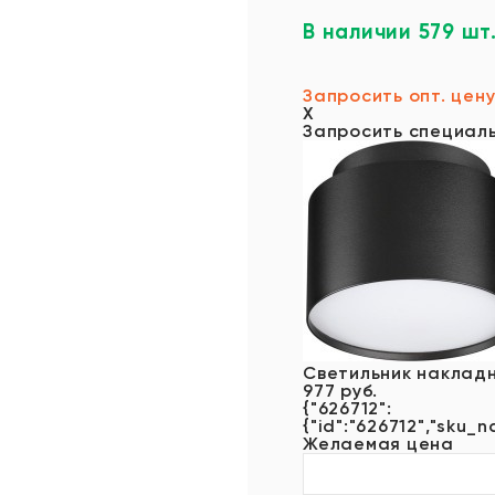
В наличии 579 шт
Запросить опт. цен
X
Запросить специал
Светильник накладн
977 руб.
{"626712":
{"id":"626712","sku_n
Желаемая цена