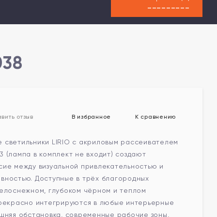
---------
038
В избранное
К сравнению
вить отзыв
 светильники LIRIO с акриловым рассеивателем
 (лампа в комплект не входит) создают
сие между визуальной привлекательностью и
вностью. Доступные в трёх благородных
белоснежном, глубоком чёрном и теплом
прекрасно интегрируются в любые интерьерные
ашняя обстановка, современные рабочие зоны,