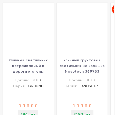
Уличный светильник
Уличный грунтовый
встраиваемый в
светильник на колышке
дороги и стены
Novotech 369953
Novotech 369952
LANDSCAPE IP67 под
Цоколь:
GU10
Цоколь:
GU10
GROUND IP67 под
лампу 1xGU10 9W
Серия:
GROUND
Серия:
LANDSCAPE
лампу 1xGU10 9W
194 шт
2150 шт