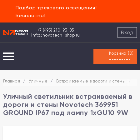
Подбор трекового освещения!
Бесплатно!
+7 (495) 210-93-85
Вход
info@novotech-shop.ru
Корзина (
0
)
---------
Главная
/
Уличные
/
Встраиваемые в дороги и стены
/
Ул
Уличный светильник встраиваемый в
дороги и стены Novotech 369951
GROUND IP67 под лампу 1xGU10 9W