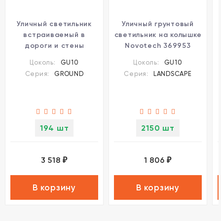
Уличный светильник
Уличный грунтовый
встраиваемый в
светильник на колышке
дороги и стены
Novotech 369953
Novotech 369952
LANDSCAPE IP67 под
Цоколь:
GU10
Цоколь:
GU10
GROUND IP67 под
лампу 1xGU10 9W
Серия:
GROUND
Серия:
LANDSCAPE
лампу 1xGU10 9W
194 шт
2150 шт
3 518
1 806
₽
₽
В корзину
В корзину