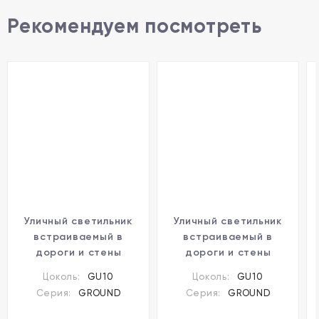
Рекомендуем посмотреть
Уличный светильник
Уличный светильник
встраиваемый в
встраиваемый в
дороги и стены
дороги и стены
Novotech 369951
Novotech 369952
Цоколь:
GU10
Цоколь:
GU10
GROUND IP67 под
GROUND IP67 под
Серия:
GROUND
Серия:
GROUND
лампу 1xGU10 9W
лампу 1xGU10 9W