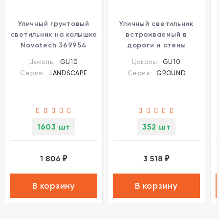
Уличный грунтовый
Уличный светильник
светильник на колышке
встраиваемый в
Novotech 369954
дороги и стены
LANDSCAPE IP67 под
Novotech 369951
Цоколь:
GU10
Цоколь:
GU10
лампу 1xGU10 9W
GROUND IP67 под
Серия:
LANDSCAPE
Серия:
GROUND
лампу 1xGU10 9W
1603 шт
352 шт
1 806
3 518
₽
₽
В корзину
В корзину