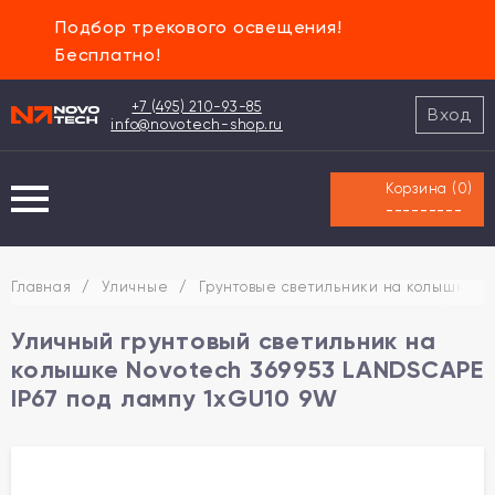
Подбор трекового освещения!
Бесплатно!
+7 (495) 210-93-85
Вход
info@novotech-shop.ru
Корзина (
0
)
---------
Главная
/
Уличные
/
Грунтовые светильники на колышках
Уличный грунтовый светильник на
колышке Novotech 369953 LANDSCAPE
IP67 под лампу 1xGU10 9W