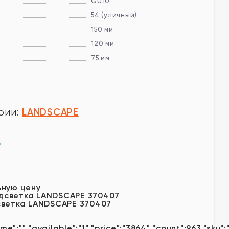
GU10
54 (уличный)
150 мм
120 мм
75 мм
LANDSCAPE
рии:
.
у
ьную цену
светка LANDSCAPE 370407
me":"","available":"1","price":"3864","count":963,"sku"