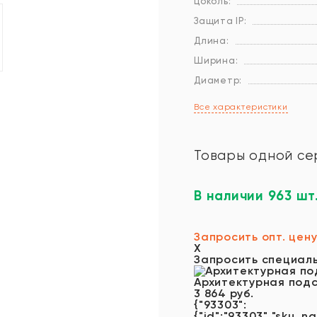
Цоколь:
Защита IP:
Длина:
Ширина:
Диаметр:
Все характеристики
Товары одной се
В наличии 963 шт
Запросить опт. цен
X
Запросить специал
Архитектурная под
3 864 руб.
{"93303":
{"id":"93303","sku_na