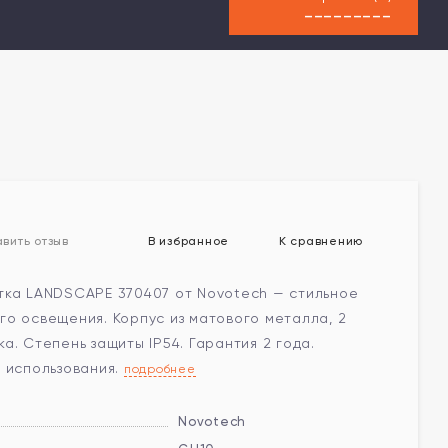
---------
В избранное
К сравнению
вить отзыв
тка LANDSCAPE 370407 от Novotech — стильное
о освещения. Корпус из матового металла, 2
а. Степень защиты IP54. Гарантия 2 года.
 использования.
подробнее
Novotech