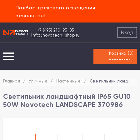
Подбор трекового освещения!
Бесплатно!
+7 (495) 210-93-85
Вход
info@novotech-shop.ru
Корзина (
0
)
---------
Главная
/
Уличные
/
Настенные
/
Светильник ландшафт
Светильник ландшафтный IP65 GU10
50W Novotech LANDSCAPE 370986