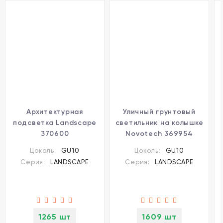
Архитектурная
Уличный грунтовый
подсветка Landscape
светильник на колышке
370600
Novotech 369954
LANDSCAPE IP67 под
Цоколь:
GU10
Цоколь:
GU10
лампу 1xGU10 9W
Серия:
LANDSCAPE
Серия:
LANDSCAPE
1265 шт
1609 шт