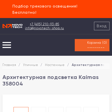
Подбор трекового освещения!
Бесплатно!
+7 (495) 210-93-85
Вход
info@novotech-shop.ru
Корзина (
0
)
---------
Главная
/
Уличные
/
Настенные
/
Архитектурная подсв
Архитектурная подсветка Kaimas
358004