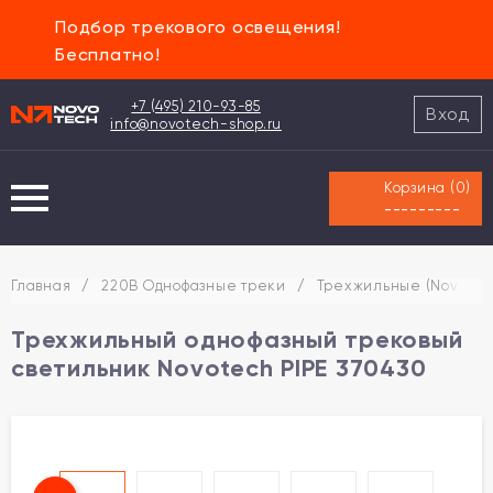
Подбор трекового освещения!
Бесплатно!
+7 (495) 210-93-85
Вход
info@novotech-shop.ru
Корзина (
0
)
---------
Главная
/
220В Однофазные треки
/
Трехжильные (Novotec
Трехжильный однофазный трековый
светильник Novotech PIPE 370430