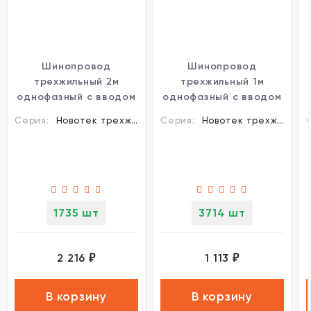
Шинопровод
Шинопровод
трехжильный 2м
трехжильный 1м
однофазный с вводом
однофазный с вводом
питания и заглушкой
питания и заглушкой
Серия:
Новотек трехжильные шинопроводы и аксессуары
Серия:
Новотек трехжильные шинопроводы и аксессуары
Novotech 135002
Novotech 135000
1735 шт
3714 шт
2 216
1 113
₽
₽
В корзину
В корзину