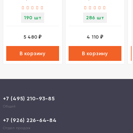
2700К/3200К/4000К
220V EOS
EOS
190 шт
286 шт
5 480
4 110
₽
₽
В корзину
В корзину
+7 (495) 210-93-85
Общий
+7 (926) 226-64-84
Отдел продаж