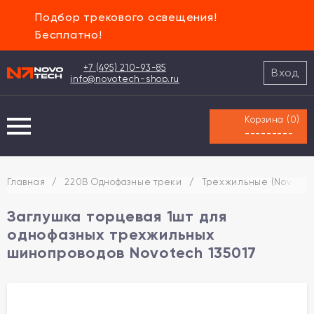
Подбор трекового освещения!
Бесплатно!
+7 (495) 210-93-85
Вход
info@novotech-shop.ru
Корзина (
0
)
---------
Главная
/
220В Однофазные треки
/
Трехжильные (Novotec
Заглушка торцевая 1шт для
однофазных трехжильных
шинопроводов Novotech 135017