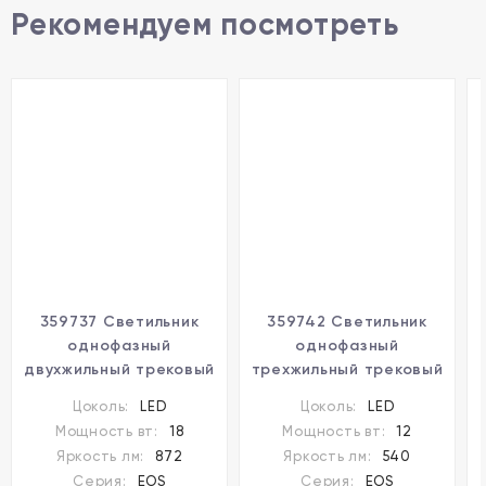
Рекомендуем посмотреть
359737 Светильник
359742 Светильник
однофазный
однофазный
двухжильный трековый
трехжильный трековый
с переключ. цв.
с переключ. цв.
Цоколь:
LED
Цоколь:
LED
температуры
температуры
Мощность вт:
18
Мощность вт:
12
Novotech IP20 LED 18W
Novotech IP20 LED 12W
Яркость лм:
872
Яркость лм:
540
220V
2700К/3200К/4000К
Серия:
EOS
Серия:
EOS