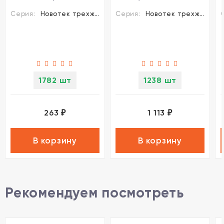
трехжильных
питания и заглушкой
Серия:
Новотек трехжильные шинопроводы и аксессуары
Серия:
Новотек трехжильные шинопроводы и аксессуары
шинопроводов
Novotech 135001
Novotech 135007
1782 шт
1238 шт
263
1 113
₽
₽
В корзину
В корзину
Рекомендуем посмотреть