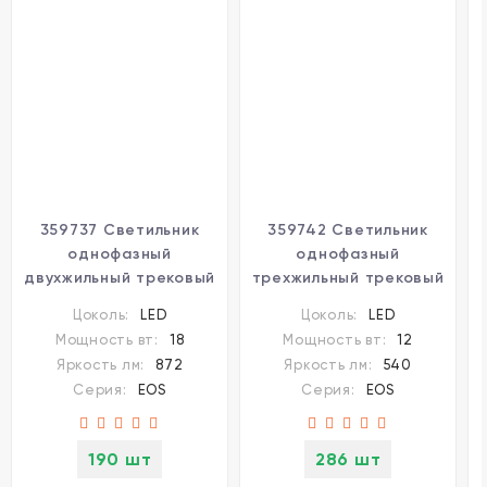
359737 Светильник
359742 Светильник
однофазный
однофазный
двухжильный трековый
трехжильный трековый
с переключ. цв.
с переключ. цв.
Цоколь:
LED
Цоколь:
LED
температуры
температуры
Мощность вт:
18
Мощность вт:
12
Novotech IP20 LED 18W
Novotech IP20 LED 12W
Яркость лм:
872
Яркость лм:
540
220V
2700К/3200К/4000К
Серия:
EOS
Серия:
EOS
2700К/3200К/4000К
220V EOS
EOS
190 шт
286 шт