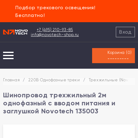
Подбор трекового освещения!
Бесплатно!
+7 (495) 210-93-85
Вход
info@novotech-shop.ru
Корзина (
0
)
---------
Главная
/
220В Однофазные треки
/
Трехжильные (Novotec
Шинопровод трехжильный 2м
однофазный с вводом питания и
заглушкой Novotech 135003