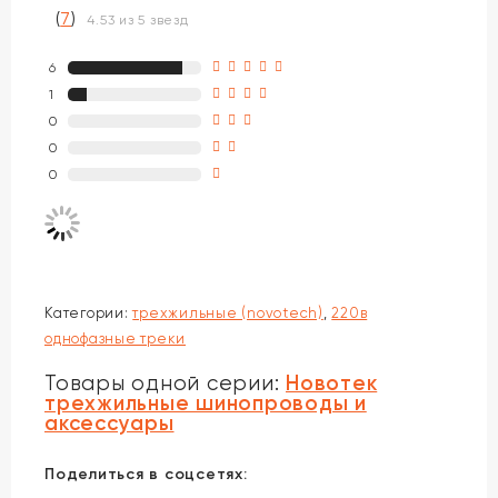
(
7
)
4.53 из 5 звезд
6
1
0
0
0
Категории:
трехжильные (novotech)
,
220в
однофазные треки
Новотек
Товары одной серии:
трехжильные шинопроводы и
аксессуары
Поделиться в соцсетях: