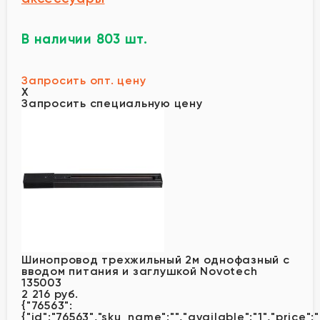
В наличии 803 шт.
Запросить опт. цену
X
Запросить специальную цену
Шинопровод трехжильный 2м однофазный с
вводом питания и заглушкой Novotech
135003
2 216 руб.
{"76563":
{"id":"76563","sku_name":"","available":"1","price":