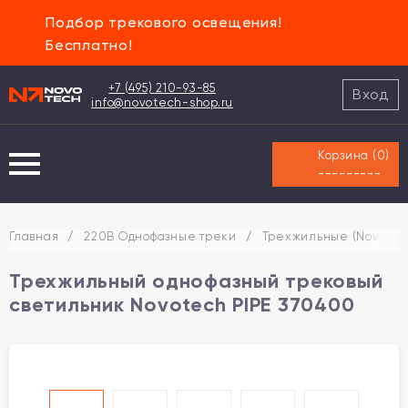
Подбор трекового освещения!
Бесплатно!
+7 (495) 210-93-85
Вход
info@novotech-shop.ru
Корзина (
0
)
---------
Главная
/
220В Однофазные треки
/
Трехжильные (Novotec
Трехжильный однофазный трековый
светильник Novotech PIPE 370400