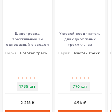
Шинопровод
Угловой соединитель
трехжильный 2м
для однофазных
однофазный с вводом
трехжильных
питания и заглушкой
шинопроводов
Серия:
Новотек трехжильные шинопроводы и аксессуары
Серия:
Новотек трехжильные шинопроводы и аксессуары
Novotech 135002
Novotech 135008
1735 шт
776 шт
2 216
494
₽
₽