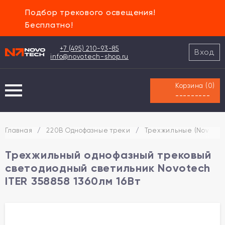
Подбор трекового освещения!
Бесплатно!
+7 (495) 210-93-85
Вход
info@novotech-shop.ru
Корзина (
0
)
---------
Главная
/
220В Однофазные треки
/
Трехжильные (Novotec
Трехжильный однофазный трековый
светодиодный светильник Novotech
ITER 358858 1360лм 16Вт