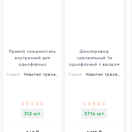
Прямой соединитель
Шинопровод
внутренний для
трехжильный 1м
однофазных
однофазный с вводом
трехжильных
питания и заглушкой
Серия:
Новотек трехжильные шинопроводы и аксессуары
Серия:
Новотек трехжильные шинопроводы и аксессуары
шинопроводов
Novotech 135000
Novotech 135006
312 шт
3714 шт