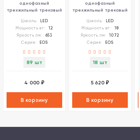
однофазный
однофазный
трехжильный трековый
трехжильный трековый
с переключ. цв.
с переключ. цв.
Цоколь:
LED
Цоколь:
LED
температуры
температуры
Мощность вт:
12
Мощность вт:
18
Novotech EOS IP20 LED
Novotech IP20 LED 18W
Яркость лм:
653
Яркость лм:
1072
12W 220V
220V
Серия:
EOS
Серия:
EOS
2700К/3200К/4000К
2700К/3200К/4000К
EOS
89 шт
18 шт
4 000
5 620
₽
₽
В корзину
В корзину