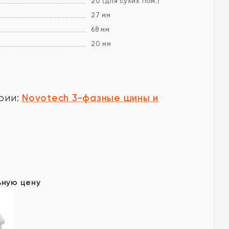
20 (для сухих пом.)
27 мм
68 мм
20 мм
Novotech 3-фазные шины и
рии:
у
ьную цену