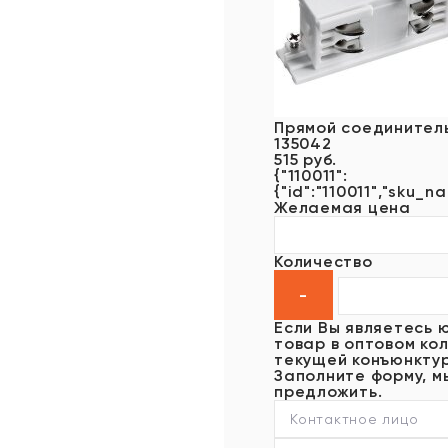
Прямой соединител
135042
515 руб.
{"110011":
{"id":"110011","sku_na
Желаемая цена
Количество
Если Вы являетесь 
товар в оптовом кол
текущей конъюнктур
Заполните форму, м
предложить.