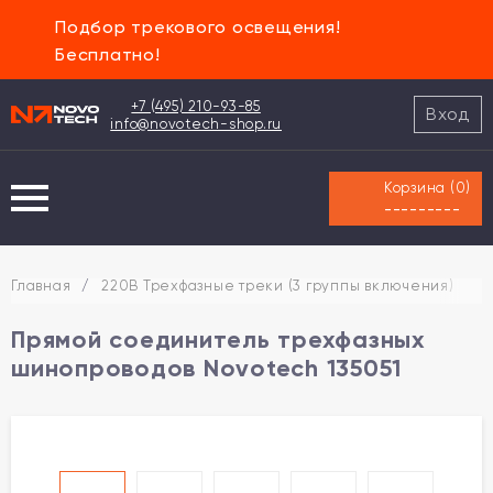
Подбор трекового освещения!
Бесплатно!
+7 (495) 210-93-85
Вход
info@novotech-shop.ru
Корзина (
0
)
---------
Главная
/
220В Трехфазные треки (3 группы включения)
/
Прямой соединитель трехфазных
шинопроводов Novotech 135051