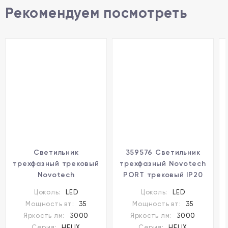
Рекомендуем посмотреть
Светильник
359576 Светильник
трехфазный трековый
трехфазный Novotech
Novotech
PORT трековый IP20
светодиодный IP20
LED Ra95 Lm3000 35W
Цоколь:
LED
Цоколь:
LED
LED 35W 3000K 220-
4000K 220-240V HELIX
Мощность вт:
35
Мощность вт:
35
240V HELIX 359582
Яркость лм:
3000
Яркость лм:
3000
Серия:
HELIX
Серия:
HELIX