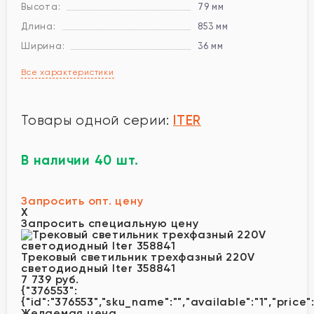
Высота:
79 мм
Длина:
853 мм
Ширина:
36 мм
Все характеристики
ITER
Товары одной серии:
В наличии 40 шт.
Запросить опт. цену
X
Запросить специальную цену
Трековый светильник трехфазный 220V
светодиодный Iter 358841
7 739 руб.
{"376553":
{"id":"376553","sku_name":"","available":"1","price"
Желаемая цена