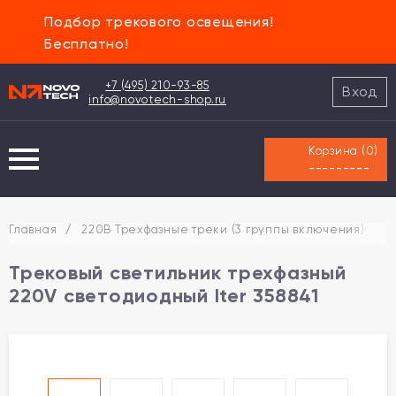
Подбор трекового освещения!
Бесплатно!
+7 (495) 210-93-85
Вход
info@novotech-shop.ru
Корзина (
0
)
---------
Главная
/
220В Трехфазные треки (3 группы включения)
/
Трековый светильник трехфазный
220V светодиодный Iter 358841