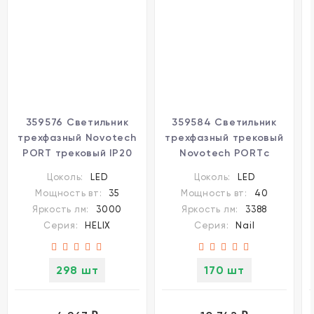
359576 Светильник
359584 Светильник
трехфазный Novotech
трехфазный трековый
PORT трековый IP20
Novotech PORTс
LED Ra95 Lm3000 35W
переключ. цв. темпер.
Цоколь:
LED
Цоколь:
LED
4000K 220-240V HELIX
и мощности IP20 LED
Мощность вт:
35
Мощность вт:
40
Ra95 Lm3388 30-35-
Яркость лм:
3000
Яркость лм:
3388
40W 220-240V
Серия:
HELIX
Серия:
Nail
3000К\4000К\5700К
NAIL
298 шт
170 шт