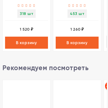
Novotech NOVA
Novotech NOVA
318 шт
453 шт
1 520
1 260
₽
₽
В корзину
В корзину
Рекомендуем посмотреть
-