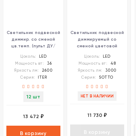
Светильник подвесной
Светильник подвесной
диммир. со сменой
диммируемый со
цв.темп. (пульт ДУ/
сменой цветовой
прилож. Smart Life)
температуры (пульт
Цоколь:
LED
Цоколь:
LED
IP20 LED 3000-6000К
ДУ/прилож. Smart Life)
Мощность вт:
36
Мощность вт:
48
359550
LED 48W 3000-6000К
Яркость лм:
2600
Яркость лм:
3000
Novotech SOTTO
Серия:
ITER
Серия:
SOTTO
359442
12 шт
НЕТ В НАЛИЧИИ
11 730
₽
13 472
₽
В корзину
В корзину