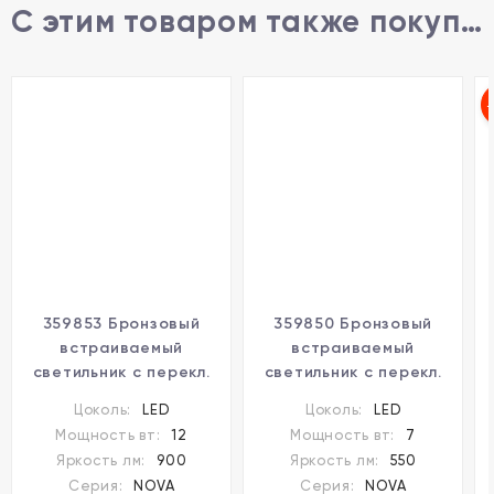
С этим товаром также покупают
359853 Бронзовый
359850 Бронзовый
встраиваемый
встраиваемый
светильник с перекл.
светильник с перекл.
цветовой темп. и
цветовой темп. и
Цоколь:
LED
Цоколь:
LED
антибликовым
антибликовым
Мощность вт:
12
Мощность вт:
7
фильтром 12Вт 960Лм
фильтром 7Вт 565Лм
Яркость лм:
900
Яркость лм:
550
2700;3200;4000К
2700;3200;4000К
Серия:
NOVA
Серия:
NOVA
UGR19 CRI90 36° IP20
UGR19 CRI90 36° IP20