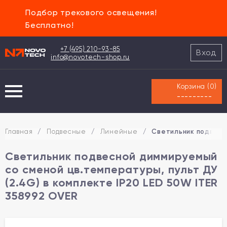
Подбор трекового освещения!
Бесплатно!
+7 (495) 210-93-85
Вход
info@novotech-shop.ru
Корзина (
0
)
---------
Главная
/
Подвесные
/
Линейные
/
Светильник подвесно
Светильник подвесной диммируемый
со сменой цв.температуры, пульт ДУ
(2.4G) в комплекте IP20 LED 50W ITER
358992 OVER