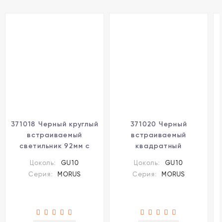
371018 Черный круглый
371020 Черный
встраиваемый
встраиваемый
светильник 92мм с
квадратный
поворотной лампой
светильник с
Цоколь:
GU10
Цоколь:
GU10
GU10 50W 220-240V
поворотным плафоном
Серия:
MORUS
Серия:
MORUS
IP20 Novotech MORUS
под лампу GU10 50W
220-240V IP20
Novotech MORUS