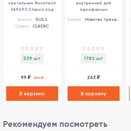
светильник Novotech
внутренний для
369693 Classic под
однофазных
лампу 1xGU5.3 50W
трехжильных
Цоколь:
GU5.3
Серия:
Новотек трехжильные шинопроводы и аксессуары
шинопроводов
Серия:
CLASSIC
Novotech 135007
539 шт
1782 шт
99
263
₽
₽
390
₽
В корзину
В корзину
Рекомендуем посмотреть