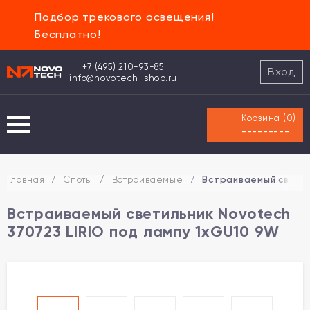
Подбор трекового освещения!
Бесплатно!
+7 (495) 210-93-85
Вход
info@novotech-shop.ru
Корзина (
0
)
---------
Главная
/
Споты
/
Встраиваемые
/
Встраиваемый светил
Встраиваемый светильник Novotech
370723 LIRIO под лампу 1xGU10 9W