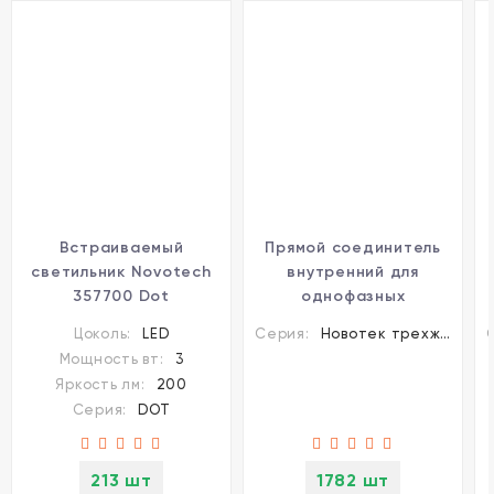
Встраиваемый
Прямой соединитель
светильник Novotech
внутренний для
357700 Dot
однофазных
светодиодный LED 3W
трехжильных
Цоколь:
LED
Серия:
Новотек трехжильные шинопроводы и аксессуары
шинопроводов
Мощность вт:
3
Novotech 135007
Яркость лм:
200
Серия:
DOT
213 шт
1782 шт