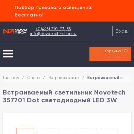
Подбор трекового освещения!
Бесплатно!
+7 (495) 210-93-85
Вход
info@novotech-shop.ru
Корзина (
0
)
---------
Главная
/
Споты
/
Встраиваемые
/
Встраиваемый светил
Встраиваемый светильник Novotech
357701 Dot светодиодный LED 3W