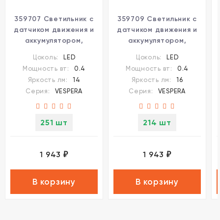
359707 Светильник c
359709 Светильник c
датчиком движения и
датчиком движения и
аккумулятором,
аккумулятором,
заряжаемый от usb,
заряжаемый от usb,
Цоколь:
LED
Цоколь:
LED
быстросъемный (на
быстросъемный (на
Мощность вт:
0.4
Мощность вт:
0.4
магнитах) для лестниц
магнитах) для лестниц
Яркость лм:
14
Яркость лм:
16
Novotech IP20 LED
Novotech LED 0.4W
Серия:
VESPERA
Серия:
VESPERA
0.4W 3000К 1000mAh
3000К 1000mAh Li-ion,
Li-ion, 5V VESPERA
5V VESPERA
251 шт
214 шт
1 943
1 943
₽
₽
В корзину
В корзину