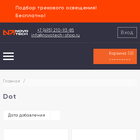
Подбор трекового освещения!
Бесплатно!
+7 (495) 210-93-85
Вход
info@novotech-shop.ru
Корзина (
0
)
---------
Главная
/
Dot
Дата добавления