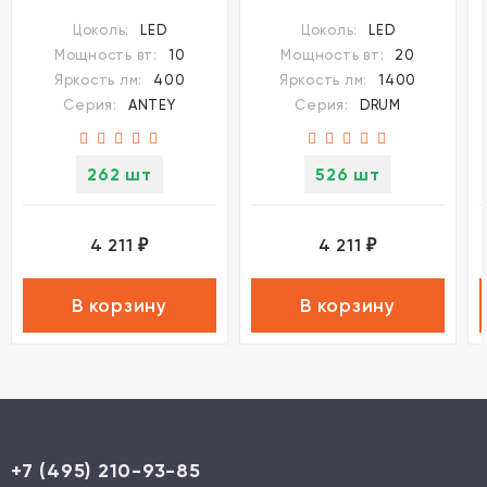
светодиодный 5xLED
светодиодный LED
Цоколь:
LED
Цоколь:
LED
10W
20W
Мощность вт:
10
Мощность вт:
20
Яркость лм:
400
Яркость лм:
1400
Серия:
ANTEY
Серия:
DRUM
262 шт
526 шт
4 211
4 211
₽
₽
В корзину
В корзину
+7 (495) 210-93-85