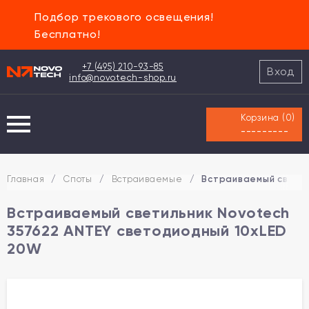
Подбор трекового освещения!
Бесплатно!
+7 (495) 210-93-85
Вход
info@novotech-shop.ru
Корзина (
0
)
---------
Главная
/
Споты
/
Встраиваемые
/
Встраиваемый светил
Встраиваемый светильник Novotech
357622 ANTEY светодиодный 10xLED
20W