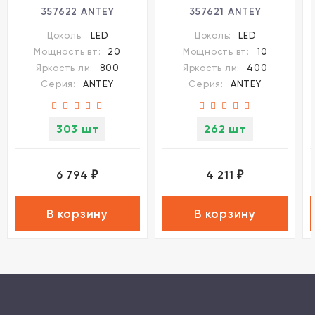
357622 ANTEY
357621 ANTEY
светодиодный 10xLED
светодиодный 5xLED
Цоколь:
LED
Цоколь:
LED
20W
10W
Мощность вт:
20
Мощность вт:
10
Яркость лм:
800
Яркость лм:
400
Серия:
ANTEY
Серия:
ANTEY
303 шт
262 шт
6 794
4 211
₽
₽
В корзину
В корзину