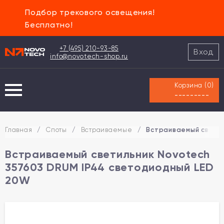
Подбор трекового освещения!
Бесплатно!
+7 (495) 210-93-85
Вход
info@novotech-shop.ru
Корзина (
0
)
---------
Главная
/
Споты
/
Встраиваемые
/
Встраиваемый светил
Встраиваемый светильник Novotech
357603 DRUM IP44 светодиодный LED
20W