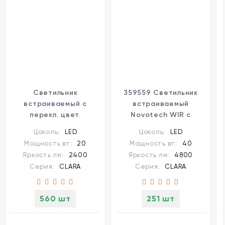
Светильник
359559 Светильник
встраиваемый с
встраиваемый
перекл. цвет.
Novotech WIR с
температуры IP44 LED
переключателем цв.
Цоколь:
LED
Цоколь:
LED
20W CRI90
температуры IP44 LED
Мощность вт:
20
Мощность вт:
40
3000К\4000К\6000К
Ra90 Lm4800 40W
Яркость лм:
2400
Яркость лм:
4800
CLARA 359555
220-240V
Серия:
CLARA
Серия:
CLARA
3000К\4000К\6000К
CLARA
560 шт
251 шт