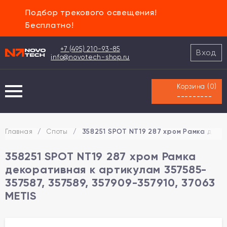
Подбор трекового освещения!
Бесплатно!
+7 (495) 210-93-85
Вход
info@novotech-shop.ru
Корзина (
0
)
---------
Главная
/
Споты
/
358251 SPOT NT19 287 хром Рамка деко
358251 SPOT NT19 287 хром Рамка
декоративная к артикулам 357585-
357587, 357589, 357909-357910, 37063
METIS