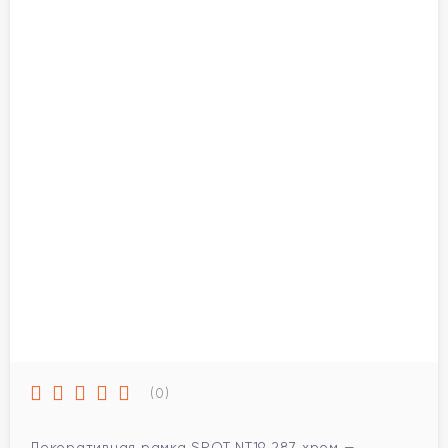
(0)
Декоративная рамка SPOT NT19 287 хром —