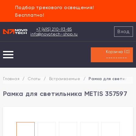
Подбор трекового освещения!
Бесплатно!
+7 (495) 210-93-85
Вход
info@novotech-shop.ru
Корзина (
0
)
---------
Главная
/
Споты
/
Встраиваемые
/
Рамка для светильни
Рамка для светильника METIS 357597