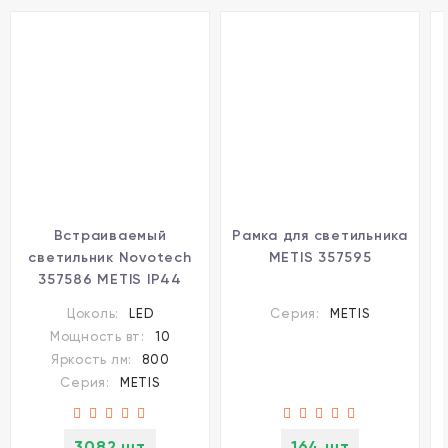
Встраиваемый
Рамка для светильника
светильник Novotech
METIS 357595
357586 METIS IP44
светодиодный LED
Цоколь:
LED
Серия:
METIS
10W
Мощность вт:
10
Яркость лм:
800
Серия:
METIS
3082 шт
164 шт