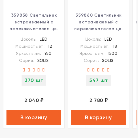
359858 Светильник
359860 Светильник
встраиваемый с
встраиваемый с
переключателем цв.
переключателем цв.
температуры и угла
температуры и угла
Цоколь:
LED
Цоколь:
LED
рассеивания Novotech
рассеивания Novotech
Мощность вт:
12
Мощность вт:
18
IP44 LED 12W
IP44 LED 18W
Яркость лм:
950
Яркость лм:
1500
2700К\3200К\4000К
2700К\3200К\4000К
Серия:
SOLIS
Серия:
SOLIS
SOLIS
SOLIS
370 шт
547 шт
2 040
2 780
₽
₽
В корзину
В корзину