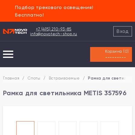
Подбор трекового освещения!
Бесплатно!
+7 (495) 210-93-85
Вход
info@novotech-shop.ru
Корзина (
0
)
---------
Главная
/
Споты
/
Встраиваемые
/
Рамка для светильни
Рамка для светильника METIS 357596