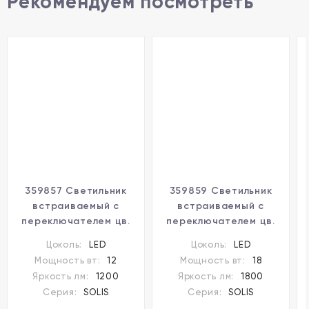
Рекомендуем посмотреть
359857 Светильник
359859 Светильник
встраиваемый с
встраиваемый с
переключателем цв.
переключателем цв.
температуры и угла
температуры и угла
Цоколь:
LED
Цоколь:
LED
рассеивания Novotech
рассеивания Novotech
Мощность вт:
12
Мощность вт:
18
IP44 LED 12W
IP44 LED 18W
Яркость лм:
1200
Яркость лм:
1800
2700К\3200К\4000К
2700К\3200К\4000К
Серия:
SOLIS
Серия:
SOLIS
SOLIS
SOLIS