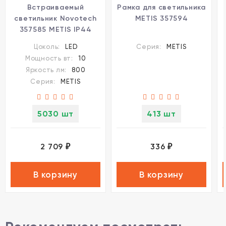
Встраиваемый
Рамка для светильника
светильник Novotech
METIS 357594
357585 METIS IP44
светодиодный LED
Цоколь:
LED
Серия:
METIS
10W
Мощность вт:
10
Яркость лм:
800
Серия:
METIS
5030 шт
413 шт
2 709
336
₽
₽
В корзину
В корзину