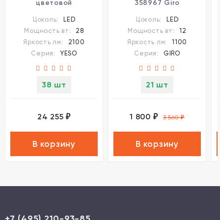
цветовой
358967 Giro
температуры, длина
светодиодный LED
Цоколь:
LED
Цоколь:
LED
провода 2м LED 28W
12W вниз + 3W вверхW
Мощность вт:
28
Мощность вт:
12
3000/4000/6000K
Яркость лм:
2100
Яркость лм:
1100
Novotech YESO
Серия:
YESO
Серия:
GIRO
359404
38 шт
21 шт
24 255
1 800
₽
₽
3 560
₽
В корзину
В корзину
+7 (495) 210-93-85