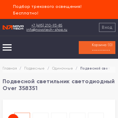
Подбор трекового освещения!
Бесплатно!
+7 (495) 210-93-85
Вход
info@novotech-shop.ru
Корзина (
0
)
---------
Главная
/
Подвесные
/
Одиночные
/
Подвесной светиль
Подвесной светильник светодиодный
Over 358351