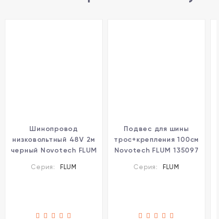
Шинопровод
Подвес для шины
низковольтный 48V 2м
трос+крепления 100см
черный Novotech FLUM
Novotech FLUM 135097
135093
Серия:
FLUM
Серия:
FLUM