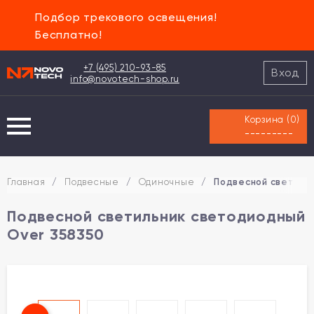
Подбор трекового освещения!
Бесплатно!
+7 (495) 210-93-85
Вход
info@novotech-shop.ru
Корзина (
0
)
---------
Главная
/
Подвесные
/
Одиночные
/
Подвесной светиль
Подвесной светильник светодиодный
Over 358350