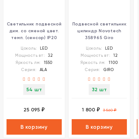
Светильник подвесной
Подвесной светильник
дим. со сменой цвет.
цилиндр Novotech
темп. (сенсор) IP20
358965 Giro
LED 2700/4000/6000K
светодиодный LED
Цоколь:
LED
Цоколь:
LED
Novotech ALA 359544
12W вниз + 3W вверхW
Мощность вт:
32
Мощность вт:
12
Яркость лм:
1550
Яркость лм:
1100
Серия:
ALA
Серия:
GIRO
54 шт
32 шт
25 095
1 800
₽
₽
3 560
₽
В корзину
В корзину